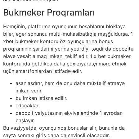
Bukmeker Proqramları
Həmçinin, platforma oyunçunun hesablarını bloklaya
bilər, əgər sonuncu multi-mühasibatlıqla məşğuldursa. 1
xbet bukmeker kontoru öz oyunçularına bonus
proqramının şərtlərini yerinə yetirdiyi təqdirdə depozitə
əlavə vəsait almaq imkanı təklif edir. 1 x bet bukmeker
kontorunda getdikcə daha çox ziyarətçi mərc etmək
üçün smartfonlardan istifadə edir.
asanlaşdırır, həm də onu daha müxtəlif etməyə
imkan verir.
bu imkan istisna edilir.
edəcəklər.
depozit valyutasının ekvivalentində 1 avrodan
başlayır.
Bu vəziyyətdə, oyunçu xoş bonuslar alır, bununla da
sayta sonrakı giriş daha da sevincli olacaqdır.