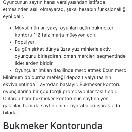
Oyunçunun saytın hansı versiyasından istifadə
etməsindən asılı olmayaraq, şəxsi hesabın funksionallığı
eyni qalır.
Mövsümün ən yaxşı oyunları üçün bukmeker
kontoru 1-2 faiz marja müəyyən edir.
Populyar
Bu gün şirkət dünya üzrə yüz minlərlə aktiv
oyunçunu birləşdirən idman mərcləri seqmentində
liderlərdən biridir.
Oyunçular imkan daxilində mərc etmək üçün mərc
Minimum doldurma məbləği depozit valyutasının
ekvivalentində 1 avrodan başlayır. Bukmeker kontoru
oyunçularına bir çox fərqli promosyonlar təklif edir.
Onlarda həm bukmeker kontorunun saytına yeni
gələnlər, həm də saytın daimi ziyarətçiləri iştirak edə
bilərlər.
Bukmeker Kontorunda