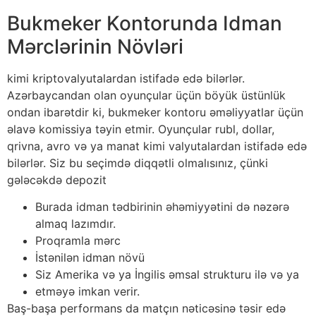
Bukmeker Kontorunda Idman
Mərclərinin Növləri
kimi kriptovalyutalardan istifadə edə bilərlər.
Azərbaycandan olan oyunçular üçün böyük üstünlük
ondan ibarətdir ki, bukmeker kontoru əməliyyatlar üçün
əlavə komissiya təyin etmir. Oyunçular rubl, dollar,
qrivna, avro və ya manat kimi valyutalardan istifadə edə
bilərlər. Siz bu seçimdə diqqətli olmalısınız, çünki
gələcəkdə depozit
Burada idman tədbirinin əhəmiyyətini də nəzərə
almaq lazımdır.
Proqramla mərc
İstənilən idman növü
Siz Amerika və ya İngilis əmsal strukturu ilə və ya
etməyə imkan verir.
Baş-başa performans da matçın nəticəsinə təsir edə