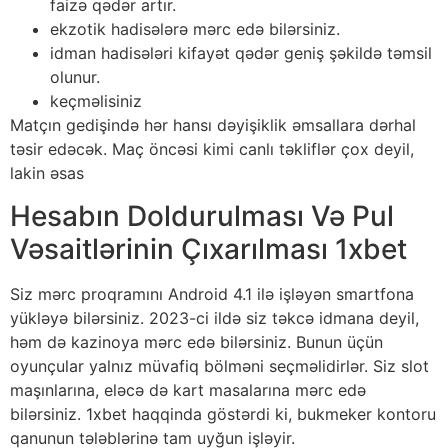
faizə qədər artır.
ekzotik hadisələrə mərc edə bilərsiniz.
idman hadisələri kifayət qədər geniş şəkildə təmsil
olunur.
keçməlisiniz
Matçın gedişində hər hansı dəyişiklik əmsallara dərhal
təsir edəcək. Maç öncəsi kimi canlı təkliflər çox deyil,
lakin əsas
Hesabın Doldurulması Və Pul
Vəsaitlərinin Çıxarılması 1xbet
Siz mərc proqramını Android 4.1 ilə işləyən smartfona
yükləyə bilərsiniz. 2023-ci ildə siz təkcə idmana deyil,
həm də kazinoya mərc edə bilərsiniz. Bunun üçün
oyunçular yalnız müvafiq bölməni seçməlidirlər. Siz slot
maşınlarına, eləcə də kart masalarına mərc edə
bilərsiniz. 1xbet haqqinda göstərdi ki, bukmeker kontoru
qanunun tələblərinə tam uyğun işləyir.