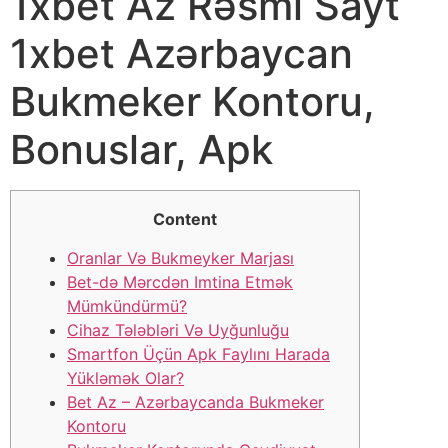
1xbet Az Rəsmi Sayt
1xbet Azərbaycan
Bukmeker Kontoru,
Bonuslar, Apk
Content
Oranlar Və Bukmeyker Marjası
Bet-də Mərcdən Imtina Etmək
Mümkündürmü?
Cihaz Tələbləri Və Uyğunluğu
Smartfon Üçün Apk Faylını Harada
Yükləmək Olar?
Bet Az – Azərbaycanda Bukmeker
Kontoru