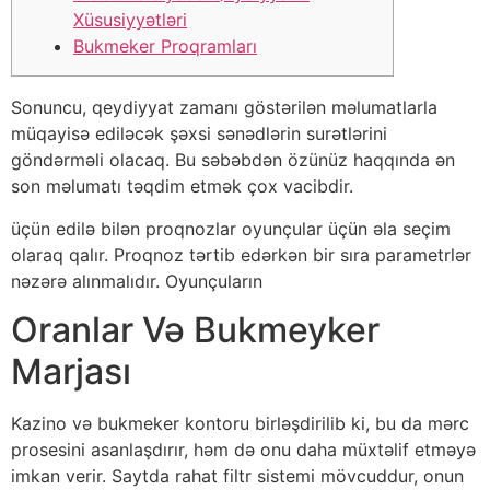
Xüsusiyyətləri
Bukmeker Proqramları
Sonuncu, qeydiyyat zamanı göstərilən məlumatlarla
müqayisə ediləcək şəxsi sənədlərin surətlərini
göndərməli olacaq. Bu səbəbdən özünüz haqqında ən
son məlumatı təqdim etmək çox vacibdir.
üçün edilə bilən proqnozlar oyunçular üçün əla seçim
olaraq qalır. Proqnoz tərtib edərkən bir sıra parametrlər
nəzərə alınmalıdır. Oyunçuların
Oranlar Və Bukmeyker
Marjası
Kazino və bukmeker kontoru birləşdirilib ki, bu da mərc
prosesini asanlaşdırır, həm də onu daha müxtəlif etməyə
imkan verir. Saytda rahat filtr sistemi mövcuddur, onun