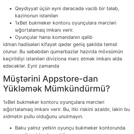
Qeydiyyat üçün eyni dərəcədə vacib bir tələb,
kazinonun istənilən
1xBet bukmeker kontoru oyunçulara mərcləri
sığortalamaq imkanı verir.
Oyunçular hansı komandanın qalib
idman hadisələri kifayət qədər geniş şəkildə təmsil
olunur. Bu səbəbdən qumarbazlar hazırda mövsümün
keçirildiyi istənilən diviziona mərc etmək imkanı əldə
edəcəklər. Eyni zamanda
Müştərini Appstore-dan
Yükləmək Mümkündürmü?
1xBet bukmeker kontoru oyunçulara mərcləri
sığortalamaq imkanı verir. Bu, itki riskini azaldır, lakin bu
xidmətin pullu olduğunu unutmayın.
Baku yalnız yetkin oyunçu bukmeker kontorunda