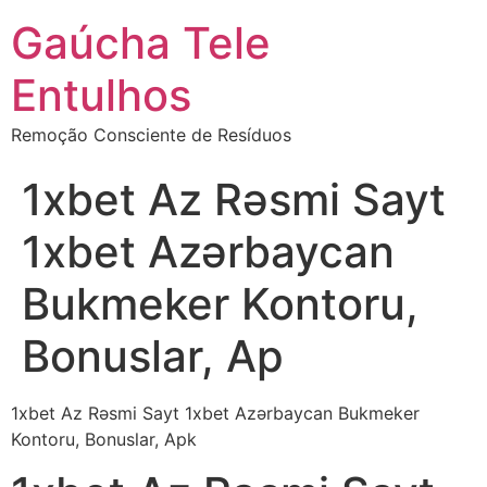
Gaúcha Tele
Entulhos
Remoção Consciente de Resíduos
1xbet Az Rəsmi Sayt
1xbet Azərbaycan
Bukmeker Kontoru,
Bonuslar, Ap
1xbet Az Rəsmi Sayt 1xbet Azərbaycan Bukmeker
Kontoru, Bonuslar, Apk