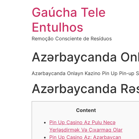
Gaúcha Tele
Entulhos
Remoção Consciente de Resíduos
Azərbaycanda Onla
Azərbaycanda Onlayn Kazino Pin Up Pin-up Sl
Azərbaycanda Rə
Content
Pin Up Casino Az Pulu Necə
Yerləşdirmək Və Çıxarmaq Olar
Pin Up Casino Az: Azərbaycan