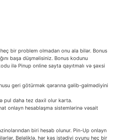
heç bir problem olmadan onu ala bilər. Bonus
dığını başa düşməlisiniz. Bonus kodunu
du ilə Pinup online sayta qayıtmalı və şəxsi
onusu geri götürmək qərarına gəlib-gəlmədiyini
pul daha tez daxil olur karta.
at onlayn hesablaşma sistemlərinə vəsait
azinolarından biri hesab olunur. Pin-Up onlayn
ərlər. Beləliklə, hər kəs istədiyi oyunu heç bir