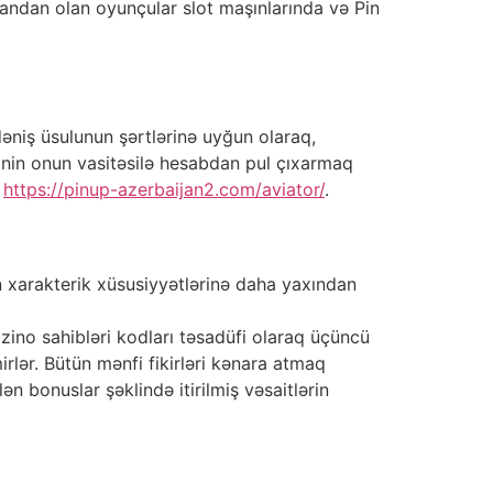
ndan olan oyunçular slot maşınlarında və Pin
ödəniş üsulunun şərtlərinə uyğun olaraq,
çinin onun vasitəsilə hesabdan pul çıxarmaq
r
https://pinup-azerbaijan2.com/aviator/
.
n xarakterik xüsusiyyətlərinə daha yaxından
no sahibləri kodları təsadüfi olaraq üçüncü
rlər. Bütün mənfi fikirləri kənara atmaq
n bonuslar şəklində itirilmiş vəsaitlərin