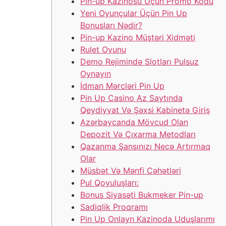
Pin-up Kazinosu Üçün Promo Kodu
Yeni Oyunçular Üçün Pin Up
Bonusları Nədir?
Pin-up Kazino Müştəri Xidməti
Rulet Oyunu
Demo Rejimində Slotları Pulsuz
Oynayın
İdman Mərcləri Pin Up
Pin Up Casino Az Saytında
Qeydiyyat Və Şəxsi Kabinetə Giriş
Azərbaycanda Mövcud Olan
Depozit Və Çıxarma Metodları
Qazanma Şansınızı Necə Artırmaq
Olar
Müsbət Və Mənfi Cəhətləri
Pul Qoyuluşları:
Bonus Siyasəti Bukmeker Pin-up
Sadiqlik Proqramı
Pin Up Onlayn Kazinoda Uduşlarımı