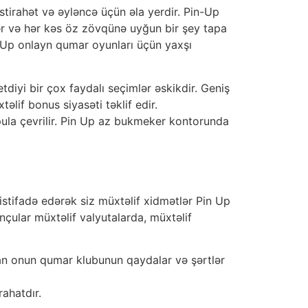
tirahət və əyləncə üçün əla yerdir. Pin-Up
rlər və hər kəs öz zövqünə uyğun bir şey tapa
n-Up onlayn qumar oyunları üçün yaxşı
tdiyi bir çox faydalı seçimlər əskikdir. Geniş
lif bonus siyasəti təklif edir.
pula çevrilir. Pin Up az bukmeker kontorunda
istifadə edərək siz müxtəlif xidmətlər Pin Up
çular müxtəlif valyutalarda, müxtəlif
an onun qumar klubunun qaydalar və şərtlər
ahatdır.