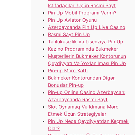
Istifadəçiləri Üçün Rəsmi Sayt
Pin Up Mobil Proqramı Varmı?
Pin Up Aviator Oyunu
Azərbaycanda Pin Up Live Casino
Rəsmi Sayt Pin Up
Təhlükəsizlik Və Lisenziya Pin Up
Kazino Proqramında Bukmeker
Müştərilərin Bukmeker Kontorunun
Qeydiyyatı Və Yoxlanılması Pin Up
Pin-up Mərc Xətti
Bukmeker Kontorundan Digər
Bonuslar Pin-up
Pin-up Online Casino Azerbaycan:
Azərbaycanda Rəsmi Sayt
Slot Oynamaq Və Idmana Mərc
Etmək Üçün Strategiyalar
Pin Up Necə Qeydiyyatdan Keçmək
Olar?