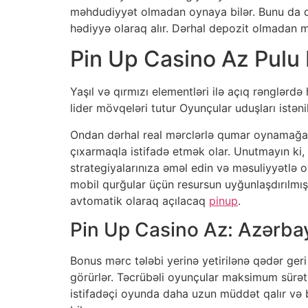
məhdudiyyət olmadan oynaya bilər. Bunu da qe
hədiyyə olaraq alır. Dərhal depozit olmadan 
Pin Up Casino Az Pulu
Yaşıl və qırmızı elementləri ilə açıq rənglərd
lider mövqeləri tutur Oyunçular uduşları istən
Ondan dərhal real mərclərlə qumar oynamağa 
çıxarmaqla istifadə etmək olar. Unutmayın ki,
strategiyalarınıza əməl edin və məsuliyyətlə
mobil qurğular üçün resursun uyğunlaşdırılmış
avtomatik olaraq açılacaq
pinup
.
Pin Up Casino Az: Azərbay
Bonus mərc tələbi yerinə yetirilənə qədər ger
görürlər. Təcrübəli oyunçular maksimum sürət
istifadəçi oyunda daha uzun müddət qalır və b