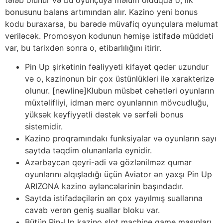
bonusunu balans artımından alır. Kazino yeni bonus
kodu buraxarsa, bu barədə müvafiq oyunçulara məlumat
veriləcək. Promosyon kodunun həmişə istifadə müddəti
var, bu tarixdən sonra o, etibarlılığını itirir.
Pin Up şirkətinin fəaliyyəti kifayət qədər uzundur
və o, kazinonun bir çox üstünlükləri ilə xarakterizə
olunur. [newline]Klubun müsbət cəhətləri oyunların
müxtəlifliyi, idman mərc oyunlarının mövcudluğu,
yüksək keyfiyyətli dəstək və sərfəli bonus
sistemidir.
Kazino proqramındakı funksiyalar və oyunların sayı
saytda təqdim olunanlarla eynidir.
Azərbaycan qeyri-adi və gözlənilməz qumar
oyunlarını alqışladığı üçün Aviator ən yaxşı Pin Up
ARIZONA kazino əyləncələrinin başındadır.
Saytda istifadəçilərin ən çox yayılmış suallarına
cavab verən geniş suallar bloku var.
Bütün Pin-Up kazino slot machine game maşınları