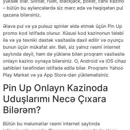
yüksək olar. Slotlar, rulet, blackjack, poker, canlı kazino
– bütün bu əyləncələrdə siz mərc edə və həqiqətən pul
qazana bilərsiniz.
Əlavə pul və ya pulsuz spinlər əldə etmək üçün Pin Up
promo kod istifadə olunur. Xüsusi kod kazinonun tələbi
ilə və ya texniki dəstək vasitəsilə daxil edilir və oyunçu
bunun üçün mükafat alır. Bəli, siz yalnız rəsmi internet
saytında deyil, həm də yüklənə bilən proqram vasitəsilə
onlayn kazino oynaya bilərsiniz. O, Android və iOS cihaz
sahibləri tərəfindən istifadə edilə bilər. Proqramı Yahoo
Play Market və ya App Store-dan yükləməlisiniz.
Pin Up Onlayn Kazinoda
Uduşlarımı Necə Çıxara
Bilərəm?
Bütün bu məlumatlar rəsmi internet saytında