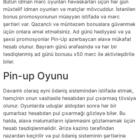
Bütün idman mərc oyunları həvəskarları üçün hər gün
müxtəlif idman oyunları və matçlar mövcuddur. İstənilən
bonus promosyonunun müəyyən istifadə və mərc
şərtləri var. Qazanclı və müntəzəm bonuslara güvənmək
üçün onlara əməl etməlisiniz. Ad günü hədiyyəsi və ya
şəxsi promosyonlar Pin-Up azerbaycan əlavə mükafat
hesab olunur. Bayram günü ərəfəsində və hər bir
təsdiqlənmiş ad günü bonusu x50 mərc ilə aktivləşdirilə
bilər.
Pin-up Oyunu
Davamlı olaraq eyni ödəniş sistemindən istifadə etmək,
həmçinin onun vasitəsilə hesabdan pul çıxarmaq tövsiyə
olunur. Oyunlarda uduşlar aldıqdan sonra hər bir
qumarbaz hesabdan pul çıxarmağı gözləyə bilər. Bu
halda, əlavə məlumatların işlənməsini gözləməmək üçün
hesab təsdiqlənməlidir. Ərizə kazino tərəfindən
nəzərdən keçirilir və pul ödəniş sisteminin şərtlərinə