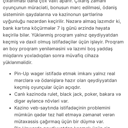
çıxarılması daha çox vaxt aparır. Çıxarış zamanı
oyunçunun müraciəti, bonusun mərc edilməsi, ödəniş
sisteminin qaydalarına və kazinonun şərtlərinə
uyğunluğu nəzərdən keçirilir. Nəzərə almaq lazımdır ki,
bank kartına köçürmələr 7 iş günü ərzində həyata
keçirilə bilər. Yüklənmiş proqram yalnız qeydiyyatdan
keçmiş və daxil olmuş istifadəçilər üçün işləyir. Proqram
ən boy proqram yeniləməsini və lazımi boş yaddaş
miqdarını yoxladıqdan sonra müvafiq cihaza
yüklənməlidir.
Pin-Up wager istifadə etmək imkanı yalnız real
mərclərə və ödənişlərə hazır olan qeydiyyatdan
keçmiş oyunçular üçün açıqdır.
Canlı kazinoda rulet, black jack, poker, bakara və
digər əyləncə növləri var.
Kazino veb-saytında istifadəçinin problemini
mümkün qədər tez həll etməyə zəmanət verən
mütəxəssis çağırmaq üçün bir düymə var.