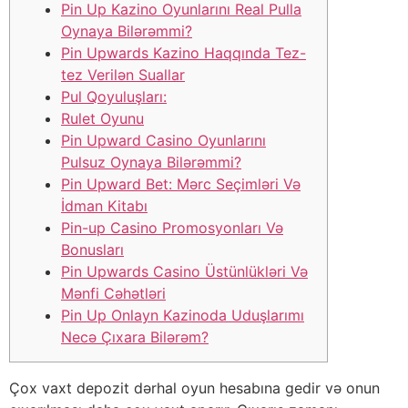
Pin Up Kazino Oyunlarını Real Pulla
Oynaya Bilərəmmi?
Pin Upwards Kazino Haqqında Tez-
tez Verilən Suallar
Pul Qoyuluşları:
Rulet Oyunu
Pin Upward Casino Oyunlarını
Pulsuz Oynaya Bilərəmmi?
Pin Upward Bet: Mərc Seçimləri Və
İdman Kitabı
Pin-up Casino Promosyonları Və
Bonusları
Pin Upwards Casino Üstünlükləri Və
Mənfi Cəhətləri
Pin Up Onlayn Kazinoda Uduşlarımı
Necə Çıxara Bilərəm?
Çox vaxt depozit dərhal oyun hesabına gedir və onun