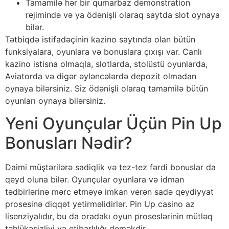
Tamamilə hər bir qumarbaz demonstration
rejimində və ya ödənişli olaraq saytda slot oynaya
bilər.
Tətbiqdə istifadəçinin kazino saytında olan bütün
funksiyalara, oyunlara və bonuslara çıxışı var. Canlı
kazino istisna olmaqla, slotlarda, stolüstü oyunlarda,
Aviatorda və digər əyləncələrdə depozit olmadan
oynaya bilərsiniz. Siz ödənişli olaraq tamamilə bütün
oyunları oynaya bilərsiniz.
Yeni Oyunçular Üçün Pin Up
Bonusları Nədir?
Daimi müştərilərə sadiqlik və tez-tez fərdi bonuslar da
qeyd oluna bilər. Oyunçular oyunlara və idman
tədbirlərinə mərc etməyə imkan verən sadə qeydiyyat
prosesinə diqqət yetirməlidirlər. Pin Up casino az
lisenziyalıdır, bu da oradakı oyun proseslərinin mütləq
təhlükəsizliyi və etibarlılığı deməkdir.