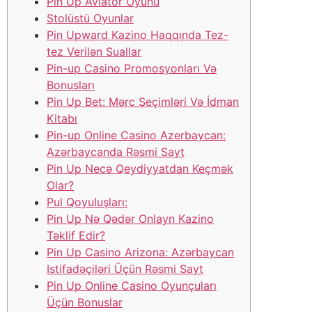
Pin Up Aviator Oyunu
Stolüstü Oyunlar
Pin Upward Kazino Haqqında Tez-
tez Verilən Suallar
Pin-up Casino Promosyonları Və
Bonusları
Pin Up Bet: Mərc Seçimləri Və İdman
Kitabı
Pin-up Online Casino Azerbaycan:
Azərbaycanda Rəsmi Sayt
Pin Up Necə Qeydiyyatdan Keçmək
Olar?
Pul Qoyuluşları:
Pin Up Nə Qədər Onlayn Kazino
Təklif Edir?
Pin Up Casino Arizona: Azərbaycan
Istifadəçiləri Üçün Rəsmi Sayt
Pin Up Online Casino Oyunçuları
Üçün Bonuslar