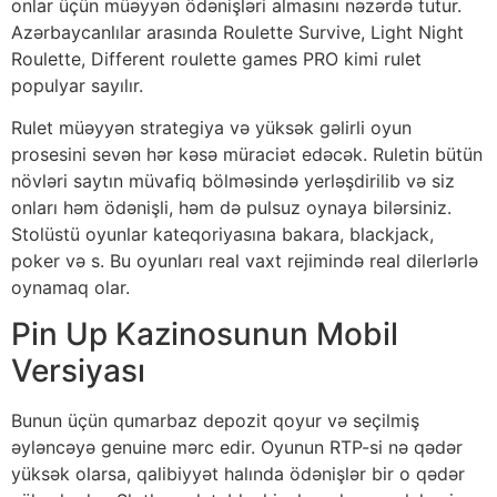
onlar üçün müəyyən ödənişləri almasını nəzərdə tutur.
Azərbaycanlılar arasında Roulette Survive, Light Night
Roulette, Different roulette games PRO kimi rulet
populyar sayılır.
Rulet müəyyən strategiya və yüksək gəlirli oyun
prosesini sevən hər kəsə müraciət edəcək. Ruletin bütün
növləri saytın müvafiq bölməsində yerləşdirilib və siz
onları həm ödənişli, həm də pulsuz oynaya bilərsiniz.
Stolüstü oyunlar kateqoriyasına bakara, blackjack,
poker və s. Bu oyunları real vaxt rejimində real dilerlərlə
oynamaq olar.
Pin Up Kazinosunun Mobil
Versiyası
Bunun üçün qumarbaz depozit qoyur və seçilmiş
əyləncəyə genuine mərc edir. Oyunun RTP-si nə qədər
yüksək olarsa, qalibiyyət halında ödənişlər bir o qədər