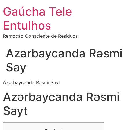
Gaúcha Tele
Entulhos
Remoção Consciente de Resíduos
Azərbaycanda Rəsmi
Say
Azərbaycanda Rəsmi Sayt
Azərbaycanda Rəsmi
Sayt