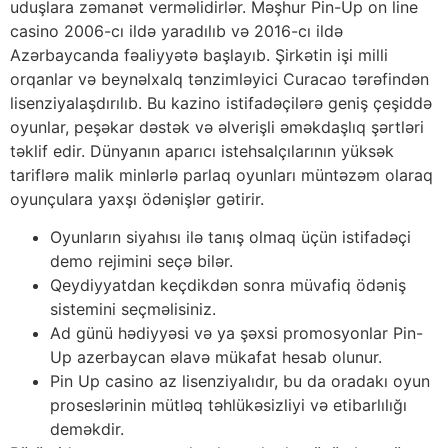
uduşlara zəmanət verməlidirlər. Məşhur Pin-Up on line
casino 2006-cı ildə yaradılıb və 2016-cı ildə
Azərbaycanda fəaliyyətə başlayıb. Şirkətin işi milli
orqanlar və beynəlxalq tənzimləyici Curacao tərəfindən
lisenziyalaşdırılıb. Bu kazino istifadəçilərə geniş çeşiddə
oyunlar, peşəkar dəstək və əlverişli əməkdaşlıq şərtləri
təklif edir. Dünyanın aparıcı istehsalçılarının yüksək
tariflərə malik minlərlə parlaq oyunları müntəzəm olaraq
oyunçulara yaxşı ödənişlər gətirir.
Oyunların siyahısı ilə tanış olmaq üçün istifadəçi
demo rejimini seçə bilər.
Qeydiyyatdan keçdikdən sonra müvafiq ödəniş
sistemini seçməlisiniz.
Ad günü hədiyyəsi və ya şəxsi promosyonlar Pin-
Up azerbaycan əlavə mükafat hesab olunur.
Pin Up casino az lisenziyalıdır, bu da oradakı oyun
proseslərinin mütləq təhlükəsizliyi və etibarlılığı
deməkdir.