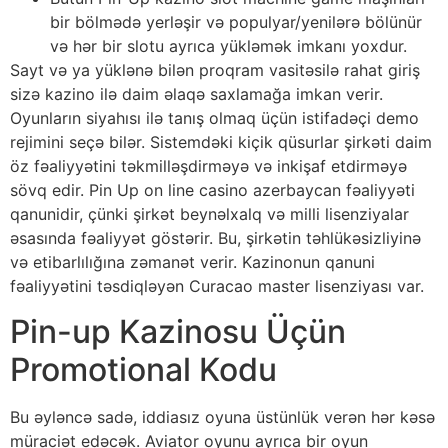
bir bölmədə yerləşir və populyar/yenilərə bölünür
və hər bir slotu ayrıca yükləmək imkanı yoxdur.
Sayt və ya yüklənə bilən proqram vasitəsilə rahat giriş
sizə kazino ilə daim əlaqə saxlamağa imkan verir.
Oyunların siyahısı ilə tanış olmaq üçün istifadəçi demo
rejimini seçə bilər. Sistemdəki kiçik qüsurlar şirkəti daim
öz fəaliyyətini təkmilləşdirməyə və inkişaf etdirməyə
sövq edir. Pin Up on line casino azerbaycan fəaliyyəti
qanunidir, çünki şirkət beynəlxalq və milli lisenziyalar
əsasında fəaliyyət göstərir. Bu, şirkətin təhlükəsizliyinə
və etibarlılığına zəmanət verir. Kazinonun qanuni
fəaliyyətini təsdiqləyən Curacao master lisenziyası var.
Pin-up Kazinosu Üçün
Promotional Kodu
Bu əyləncə sadə, iddiasız oyuna üstünlük verən hər kəsə
müraciət edəcək. Aviator oyunu ayrıca bir oyun