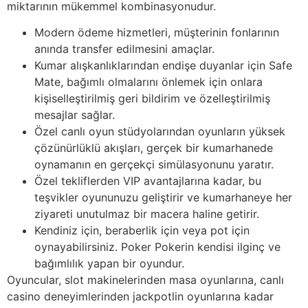
miktarının mükemmel kombinasyonudur.
Modern ödeme hizmetleri, müşterinin fonlarının
anında transfer edilmesini amaçlar.
Kumar alışkanlıklarından endişe duyanlar için Safe
Mate, bağımlı olmalarını önlemek için onlara
kişiselleştirilmiş geri bildirim ve özelleştirilmiş
mesajlar sağlar.
Özel canlı oyun stüdyolarından oyunların yüksek
çözünürlüklü akışları, gerçek bir kumarhanede
oynamanın en gerçekçi simülasyonunu yaratır.
Özel tekliflerden VIP avantajlarına kadar, bu
teşvikler oyununuzu geliştirir ve kumarhaneye her
ziyareti unutulmaz bir macera haline getirir.
Kendiniz için, beraberlik için veya pot için
oynayabilirsiniz. Poker Pokerin kendisi ilginç ve
bağımlılık yapan bir oyundur.
Oyuncular, slot makinelerinden masa oyunlarına, canlı
casino deneyimlerinden jackpotlin oyunlarına kadar