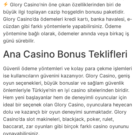
Glory Casino’nin öne çıkan özelliklerinden biri de
büyük ilgi toplayan cazip hoşgeldin bonusu paketidir.
Glory Casino’da ödemeleri kredi kartı, banka havalesi, e-
cüzdan gibi farklı yöntemlerle yapabilirsiniz. Ödeme
yöntemine bağlı olarak, ödemeler anında veya birkaç iş
günü sürebilir.
Ana Casino Bonus Teklifleri
Güvenli ödeme yöntemleri ve kolay para çekme işlemleri
ise kullanıcıların güvenini kazanıyor. Glory Casino, geniş
oyun seçenekleri, büyük bonuslar ve sağlam güvenlik
önlemleriyle Türkiye’nin en iyi casino sitelerinden biridir.
Hem yeni başlayanlar hem de deneyimli oyuncular için
ideal bir seçenek olan Glory Casino, oyunculara heyecan
dolu ve kazançlı bir oyun deneyimi sunmaktadır. Glory
Casino’da slot makineleri, blackjack, poker, rulet,
baccarat, zar oyunları gibi birçok farklı casino oyununu
oynayabilirsiniz.