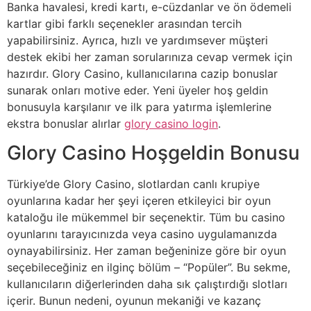
Banka havalesi, kredi kartı, e-cüzdanlar ve ön ödemeli
kartlar gibi farklı seçenekler arasından tercih
yapabilirsiniz. Ayrıca, hızlı ve yardımsever müşteri
destek ekibi her zaman sorularınıza cevap vermek için
hazırdır. Glory Casino, kullanıcılarına cazip bonuslar
sunarak onları motive eder. Yeni üyeler hoş geldin
bonusuyla karşılanır ve ilk para yatırma işlemlerine
ekstra bonuslar alırlar
glory casino login
.
Glory Casino Hoşgeldin Bonusu
Türkiye’de Glory Casino, slotlardan canlı krupiye
oyunlarına kadar her şeyi içeren etkileyici bir oyun
kataloğu ile mükemmel bir seçenektir. Tüm bu casino
oyunlarını tarayıcınızda veya casino uygulamanızda
oynayabilirsiniz. Her zaman beğeninize göre bir oyun
seçebileceğiniz en ilginç bölüm – “Popüler”. Bu sekme,
kullanıcıların diğerlerinden daha sık çalıştırdığı slotları
içerir. Bunun nedeni, oyunun mekaniği ve kazanç