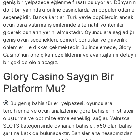
geniş bir yelpazede eğlenme fırsatı buluyorlar. Dünyanın
dört bir yanındaki online casinolarda en popüler ödeme
seçeneğidir. Banka kartları Türkiye’de popülerdir, ancak
oyun para yatırma işlemlerinde alternatif yöntemler
giderek bunların yerini almaktadır. Oyunculara sağladığı
geniş oyun seçenekleri, cömert bonuslar ve güvenlik
önlemleri ile dikkat çekmektedir. Bu incelemede, Glory
Casino’nun öne çıkan özelliklerini ve avantajlarını detaylı
bir şekilde ele alacağız.
Glory Casino Saygın Bir
Platform Mu?
Bu geniş bahis türleri yelpazesi, oyunculara
tercihlerine ve oyun analizlerine göre bahislerini strateji
oluşturma ve optimize etme esnekliği sağlar. Yalnızca
SLOTS kategorisinde oynanan bahisler, x50 olan bahis
şartına katkıda bulunacaktır. Bahisler ana hesabınızdan