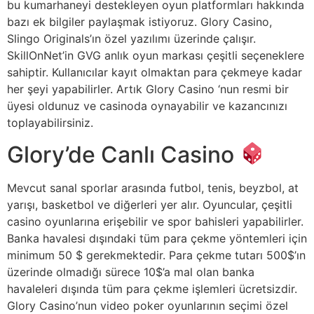
bu kumarhaneyi destekleyen oyun platformları hakkında
bazı ek bilgiler paylaşmak istiyoruz. Glory Casino,
Slingo Originals’ın özel yazılımı üzerinde çalışır.
SkillOnNet’in GVG anlık oyun markası çeşitli seçeneklere
sahiptir. Kullanıcılar kayıt olmaktan para çekmeye kadar
her şeyi yapabilirler. Artık Glory Casino ‘nun resmi bir
üyesi oldunuz ve casinoda oynayabilir ve kazancınızı
toplayabilirsiniz.
Glory’de Canlı Casino
Mevcut sanal sporlar arasında futbol, tenis, beyzbol, at
yarışı, basketbol ve diğerleri yer alır. Oyuncular, çeşitli
casino oyunlarına erişebilir ve spor bahisleri yapabilirler.
Banka havalesi dışındaki tüm para çekme yöntemleri için
minimum 50 $ gerekmektedir. Para çekme tutarı 500$’ın
üzerinde olmadığı sürece 10$’a mal olan banka
havaleleri dışında tüm para çekme işlemleri ücretsizdir.
Glory Casino’nun video poker oyunlarının seçimi özel