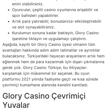
emin olabilirsiniz.
Oyuncular, çeşitli casino oyunlarına erişebilir ve
spor bahisleri yapabilirler.
Artık para yatırabilir, bonuslarınızı etkinleştirebilir
ve slot oynayabilirsiniz.
Kurulumun sonuna kadar bekleyin, Glory Casino
işaretine tıklayın ve uygulamayı çalıştırın.
Aşağıda, kayıtlı bir Glory Casino üyesi olmanın tüm
avantajları hakkında adım adım talimatlar ve ayrıntılar
bulacaksınız. Türkiye’deki heyecan arayanların artık hem
eğlenmek hem de para kazanmak için dışarı çıkmalarına
gerek yok. Glory Casino Türkiye, bu ihtiyaçları
karşılamak için mükemmel bir seçenek. Bu oyun
platformu 2021 yılında faaliyete geçti ve kısa sürede
çevrimiçi kumarhane alanında kendini kanıtladı.
Glory Casino Çevrimiçi
Yuvalar