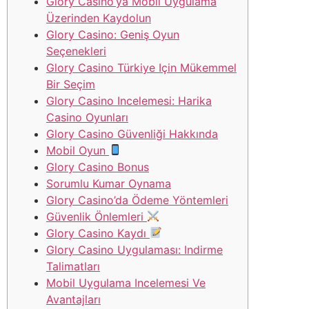
Glory Casino’ya Mobil Uygulama
Üzerinden Kaydolun
Glory Casino: Geniş Oyun
Seçenekleri
Glory Casino Türkiye Için Mükemmel
Bir Seçim
Glory Casino Incelemesi: Harika
Casino Oyunları
Glory Casino Güvenliği Hakkında
Mobil Oyun
Glory Casino Bonus
Sorumlu Kumar Oynama
Glory Casino’da Ödeme Yöntemleri
Güvenlik Önlemleri
Glory Casino Kaydı
Glory Casino Uygulaması: Indirme
Talimatları
Mobil Uygulama Incelemesi Ve
Avantajları