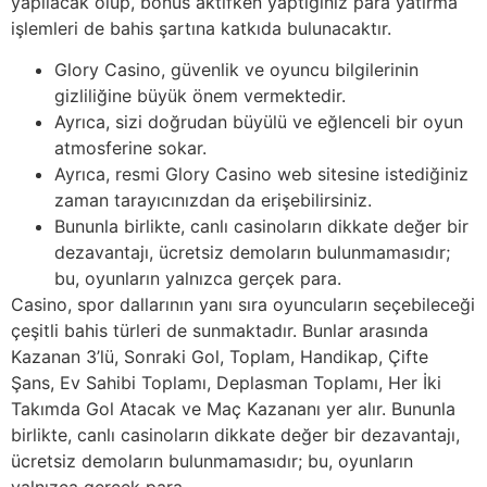
yapılacak olup, bonus aktifken yaptığınız para yatırma
işlemleri de bahis şartına katkıda bulunacaktır.
Glory Casino, güvenlik ve oyuncu bilgilerinin
gizliliğine büyük önem vermektedir.
Ayrıca, sizi doğrudan büyülü ve eğlenceli bir oyun
atmosferine sokar.
Ayrıca, resmi Glory Casino web sitesine istediğiniz
zaman tarayıcınızdan da erişebilirsiniz.
Bununla birlikte, canlı casinoların dikkate değer bir
dezavantajı, ücretsiz demoların bulunmamasıdır;
bu, oyunların yalnızca gerçek para.
Casino, spor dallarının yanı sıra oyuncuların seçebileceği
çeşitli bahis türleri de sunmaktadır. Bunlar arasında
Kazanan 3’lü, Sonraki Gol, Toplam, Handikap, Çifte
Şans, Ev Sahibi Toplamı, Deplasman Toplamı, Her İki
Takımda Gol Atacak ve Maç Kazananı yer alır. Bununla
birlikte, canlı casinoların dikkate değer bir dezavantajı,
ücretsiz demoların bulunmamasıdır; bu, oyunların