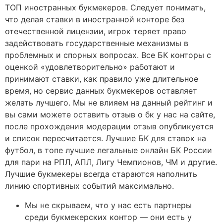
ТОП иностранных букмекеров. Следует понимать,
что делая ставки в иностранной конторе без
отечественной лицензии, игрок теряет право
задействовать государственные механизмы в
проблемных и спорных вопросах. Все БК конторы с
оценкой «удовлетворительно» работают и
принимают ставки, как правило уже длительное
время, но сервис данных букмекеров оставляет
желать лучшего. Мы не влияем на данный рейтинг и
вы сами можете оставить отзыв о бк у нас на сайте,
после прохождения модерации отзыв опубликуется
и список пересчитается. Лучшие БК для ставок на
футбол, в топе лучшие легальные онлайн БК России
для пари на РПЛ, АПЛ, Лигу Чемпионов, ЧМ и другие.
Лучшие букмекеры всегда стараются наполнить
линию спортивных событий максимально.
Мы не скрываем, что у нас есть партнеры
среди букмекерских контор — они есть у