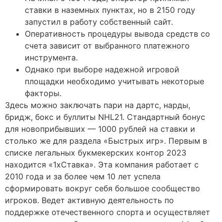
ставки в наземных пунктах, но в 2150 году
запустил в работу собственный сайт.
Оперативность процедуры вывода средств со
счета зависит от выбранного платежного
инструмента.
Однако при выборе надежной игровой
площадки необходимо учитывать некоторые
факторы.
Здесь можно заключать пари на дартс, нарды,
бридж, бокс и буллиты NHL21. Стандартный бонус
для новоприбывших — 1000 рублей на ставки и
столько же для раздела «Быстрых игр». Первым в
списке легальных букмекерских контор 2023
находится «1хСтавка». Эта компания работает с
2010 года и за более чем 10 лет успела
сформировать вокруг себя большое сообщество
игроков. Ведет активную деятельность по
поддержке отечественного спорта и осуществляет