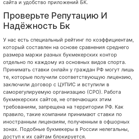
сайта и удобство приложений БК.
Проверьте Репутацию И
Надёжность Бк
У нас есть специальный рейтинг по коэффициентам,
который составлен на основе сравнения среднего
размера маржи разных букмекерских контор
отдельно по каждому из основных видов спорта.
Принимать ставки онлайн у граждан РФ могут лишь
те, которые получили соответствующую лицензию,
заключили договор с ЦУПИС и вступили в
саморегулируемую организацию (СРО). Работа
букмекерских сайтов, не отвечающих этим
требованиям, запрещена на территории РФ. Как
правило, такие компании принимают ставки по
иностранным лицензиям, полученным в офшорных
зонах. Подобные букмекеры в России нелегальны,
доступ к их сайтам блокируется.