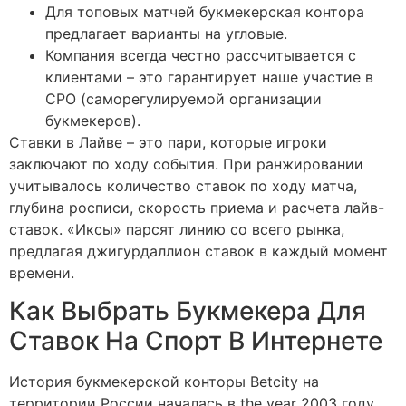
Для топовых матчей букмекерская контора
предлагает варианты на угловые.
Компания всегда честно рассчитывается с
клиентами – это гарантирует наше участие в
СРО (саморегулируемой организации
букмекеров).
Ставки в Лайве – это пари, которые игроки
заключают по ходу события. При ранжировании
учитывалось количество ставок по ходу матча,
глубина росписи, скорость приема и расчета лайв-
ставок. «Иксы» парсят линию со всего рынка,
предлагая джигурдаллион ставок в каждый момент
времени.
Как Выбрать Букмекера Для
Ставок На Спорт В Интернете
История букмекерской конторы Betcity на
территории России началась в the year 2003 году.