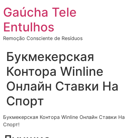
Gaúcha Tele
Entulhos
Remoção Consciente de Resíduos
Букмекерская
Контора Winline
Онлайн Ставки На
Спорт
Букмекерская Контора Winline Онлайн Ставки На
Спорт!