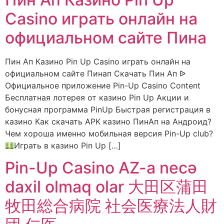
Casino играть онлайн на
официальном сайте Пина
Пин Ап Казино Pin Up Casino играть онлайн на
официальном сайте Пинап Скачать Пин Ап ᐉ
Официальное приложение Pin-Up Casino Content
Бесплатная лотерея от казино Pin Up Акции и
бонусная программа PinUp Быстрая регистрация в
казино Как скачать APK казино ПинАп на Андроид?
Чем хороша именно мобильная версия Pin-Up club?
Играть в казино Pin Up […]
Pin-Up Casino AZ-a necə
daxil olmaq olar 大田区蒲田
牧田総合病院 社会医療法人財