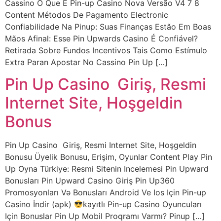
Cassino O Que É Pin-up Casino Nova Versão V4 7 8
Content Métodos De Pagamento Electronic
Confiabilidade Na Pinup: Suas Finanças Estão Em Boas
Mãos Afinal: Esse Pin Upwards Casino É Confiável?
Retirada Sobre Fundos Incentivos Tais Como Estímulo
Extra Paran Apostar No Cassino Pin Up […]
Pin Up Сasino ️ Giriş, Resmi
Internet Site, Hoşgeldin
Bonus
Pin Up Сasino
Giriş, Resmi Internet Site, Hoşgeldin
Bonusu Üyelik Bonusu, Erişim, Oyunlar Content Play Pin
Up Oyna Türkiye: Resmi Sitenin Incelemesi Pin Upward
Bonusları Pin Upward Casino Giriş Pin Up360
Promosyonları Və Bonusları Android Ve Ios Için Pin-up
Casino İndir (apk)
kayıtlı Pin-up Casino Oyuncuları
Için Bonuslar Pin Up Mobil Proqramı Varmı? Pinup […]