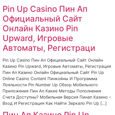
Pin Up Casino Пин Ап
Официальный Сайт
Онлайн Казино Pin
Upward, Игровые
Автоматы, Регистраци
Pin Up Casino Пин Ап Официальный Сайт Онлайн
Казино Pin Upward, Игровые Автоматы, Регистрация
Пин Ап Казино Онлайн Официальный Сайт Pin Up
Online Casino Content Пинкойны И Программа
Лояльности Pin Number Up Обзор Мобильного
Приложения Пин Ап Какие Методы Пополнения
Счета Доступны? Мобильная Версия Пинап Казино –
Вход И Регистрация Как Найти Зеркало Pin Up […]
Пин Ап Казино Pin Up