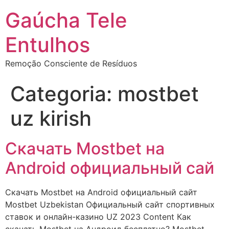
Gaúcha Tele
Entulhos
Remoção Consciente de Resíduos
Categoria:
mostbet
uz kirish
Скачать Mostbet на
Android официальный сай
Скачать Mostbet на Android официальный сайт
Mostbet Uzbekistan Официальный сайт спортивных
ставок и онлайн-казино UZ 2023 Content Как