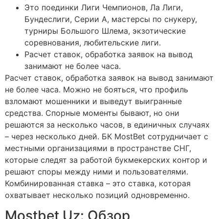
Это поединки Лиги Чемпионов, Ла Лиги,
Бундеслиги, Серии А, мастерсы по снукеру,
турниры Большого Шлема, экзотические
соревнования, любительские лиги.
Расчет ставок, обработка заявок на вывод
занимают не более часа.
Расчет ставок, обработка заявок на вывод занимают
не более часа. Можно не бояться, что профиль
взломают мошенники и выведут выигранные
средства. Спорные моменты бывают, но они
решаются за несколько часов, в единичных случаях
– через несколько дней. БК MostBet сотрудничает с
местными организациями в пространстве СНГ,
которые следят за работой букмекерских контор и
решают споры между ними и пользователями.
Комбинированная ставка – это ставка, которая
охватывает несколько позиций одновременно.
Mostbet Uz: Обзор