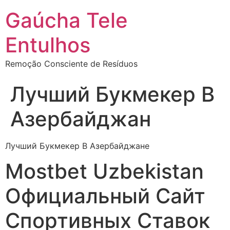
Gaúcha Tele
Entulhos
Remoção Consciente de Resíduos
Лучший Букмекер В
Азербайджан
Лучший Букмекер В Азербайджане
Mostbet Uzbekistan
Официальный Сайт
Спортивных Ставок