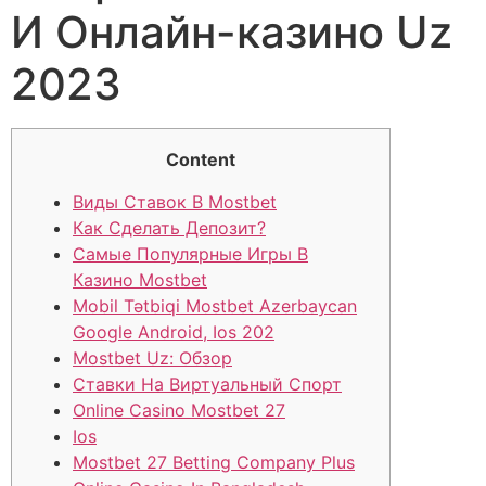
И Онлайн-казино Uz
2023
Content
Виды Ставок В Mostbet
Как Сделать Депозит?
Самые Популярные Игры В
Казино Mostbet
Mobil Tətbiqi Mostbet Azerbayсan
Google Android, Ios 202
Mostbet Uz: Обзор
Ставки На Виртуальный Спорт
Online Casino Mostbet 27
Ios
Mostbet 27 Betting Company Plus