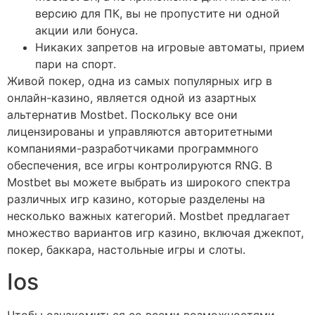
версию для ПК, вы не пропустите ни одной
акции или бонуса.
Никаких запретов на игровые автоматы, прием
пари на спорт.
Живой покер, одна из самых популярных игр в
онлайн-казино, является одной из азартных
альтернатив Mostbet. Поскольку все они
лицензированы и управляются авторитетными
компаниями-разработчиками программного
обеспечения, все игры контролируются RNG. В
Mostbet вы можете выбрать из широкого спектра
различных игр казино, которые разделены на
несколько важных категорий. Mostbet предлагает
множество вариантов игр казино, включая джекпот,
покер, баккара, настольные игры и слоты.
Ios
Чтобы ознакомиться со всеми возможностями