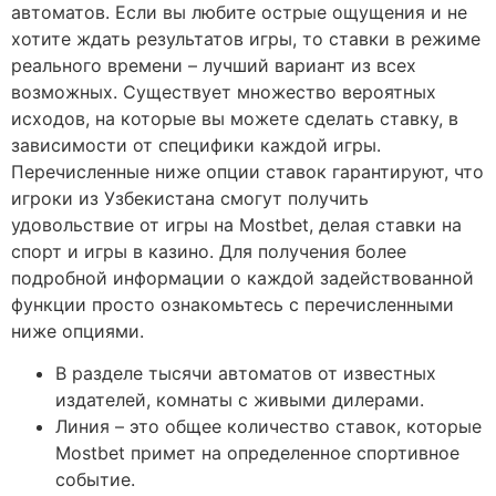
автоматов. Если вы любите острые ощущения и не
хотите ждать результатов игры, то ставки в режиме
реального времени – лучший вариант из всех
возможных. Существует множество вероятных
исходов, на которые вы можете сделать ставку, в
зависимости от специфики каждой игры.
Перечисленные ниже опции ставок гарантируют, что
игроки из Узбекистана смогут получить
удовольствие от игры на Mostbet, делая ставки на
спорт и игры в казино. Для получения более
подробной информации о каждой задействованной
функции просто ознакомьтесь с перечисленными
ниже опциями.
В разделе тысячи автоматов от известных
издателей, комнаты с живыми дилерами.
Линия – это общее количество ставок, которые
Mostbet примет на определенное спортивное
событие.