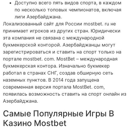
Доступно всего пять видов спорта, в каждом
по несколько топовых чемпионатов, включая
лиги Азербайджана.
Локализованный сайт для России mostbet. ru не
принимает игроков из других стран. Юридически
эта компания не связана с международной
букмекерской конторой. Азербайджанцы могут
зарегистрироваться и ставить на спорт только на
портале mostbet. com. MostBet – международная
букмекерская контора. Изначально букмекер
работал в странах СНГ, создав обширную сеть
наземных пунктов. В 2014 года запущена
современная версия портала MostBet. com,
появилась возможность ставить на спорт онлайн из
Азербайджана.
Самые Популярные Игры В
Казино Mostbet