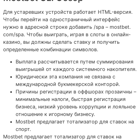
Для устаревших устройств работает HTML-версия.
Чтобы перейти на одностраничный интерфейс
нужно в адресной строке добавить /spa – mostbet.
com/spa. Чтобы выиграть, играя в слоты в онлайн-
казино, вы должны сделать ставку и получить
определенные комбинации символов.
Выплата рассчитывается путем суммирования
выигрышей от каждого системного накопителя.
Юридически эта компания не связана с
международной букмекерской конторой.
Причины регистрации в оффшорах прозаичны –
минимальные налоги, быстрая регистрация
бизнеса, низкий уровень коррупции и лояльное
отношение к игорному бизнесу.
Mostbet предлагает тотализатор для ставок на
спорт.
Mostbet предлагает тотализатор для ставок на