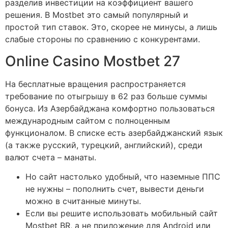
разделив инвестиции на коэффициент вашего
решения. В Mostbet это самый популярный и
простой тип ставок. Это, скорее не минусы, а лишь
слабые стороны по сравнению с конкурентами.
Online Casino Mostbet 27
На бесплатные вращения распространяется
требование по отыгрышу в 62 раз больше суммы
бонуса. Из Азербайджана комфортно пользоваться
международным сайтом с полноценным
функционалом. В списке есть азербайджанский язык
(а также русский, турецкий, английский), среди
валют счета – манаты.
Но сайт настолько удобный, что наземные ППС
не нужны – пополнить счет, вывести деньги
можно в считанные минуты.
Если вы решите использовать мобильный сайт
Mostbet BR, а не приложение для Android или