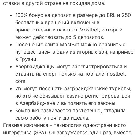
ставки в другой стране не покидая дома.
100% бонус на депозит в размере до BRL и 250
бесплатных вращений включены в
приветственный пакет от Mostbet, который
может действовать до 5 депозитов.
Посещение сайта MostBet можно сравнить с
путешествием в одну из игорных зон, например
в Грузии.
Азербайджанцы могут зарегистрироваться и
ставить на спорт только на портале mostbet.
com.
Их могут посещать азербайджанские туристы,
но это не обязывает казино регистрироваться
в Азербайджане и выполнять его законы.
Компания развивается постепенно, отладила
свою работу почти до идеала.
Главная изюминка – технология одностраничного
интерфейса (SPA). Он загружается один раз, вместе