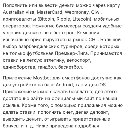
Пополнить или вывести деньги можно через карту
Australian visa, MasterCard, Webmoney, Qiwi,
криптовалюты (Bitcoin, Ripple, Litecoin), мобильных
операторов. Немногие букмекеры создали удобные
условия для местных беттеров. Компания
изначально ориентируется на рынок СНГ. Большой
выбор азербайджанских турниров, среди которых
не только футбольная Премьер-Лига. Принимаются
ставки на легкую атлетику, велоспорт,
единоборства, гандбол, баскетбол.
Приложение Mostbet для смартфонов доступно как
для устройств на базе Android, так и для iOS.
Приложение можно скачать бесплатно, для этого
достаточно зайти на официальный сайт по нашей
ссылке. Кроме того, с помощью приложения можно
делать ставки, пополнять счет, делая депозит,
выводить деньги, отыгрывать приветственные
бонусы и т. д. Ниже приведена подробная