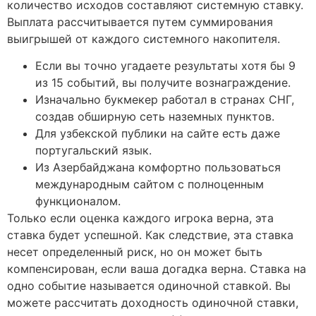
количество исходов составляют системную ставку.
Выплата рассчитывается путем суммирования
выигрышей от каждого системного накопителя.
Если вы точно угадаете результаты хотя бы 9
из 15 событий, вы получите вознаграждение.
Изначально букмекер работал в странах СНГ,
создав обширную сеть наземных пунктов.
Для узбекской публики на сайте есть даже
португальский язык.
Из Азербайджана комфортно пользоваться
международным сайтом с полноценным
функционалом.
Только если оценка каждого игрока верна, эта
ставка будет успешной. Как следствие, эта ставка
несет определенный риск, но он может быть
компенсирован, если ваша догадка верна. Ставка на
одно событие называется одиночной ставкой. Вы
можете рассчитать доходность одиночной ставки,