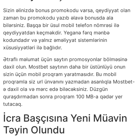
Sizin əlinizdə bonus promokodu varsa, qeydiyyat olan
zaman bu promokodu yazıb əlavə bonusda ala
bilərsiniz. Başqa bir üsul mobil telefon nömrəsi ilə
qeydiyyatdan keçməkdir. Yeganə fərq mənbə
kodundadır və yalnız əməliyyat sistemlərinin
xüsusiyyətləri ilə bağlıdır.
Ətraflı məlumat üçün saytın promosyonlar bölməsinə
daxil olun. Mostbet saytının daha bir üstünlüyü onun
sizin üçün mobil proqram yaratmasıdır. Bu mobil
proqramla siz url ünvanını yazmadan asanlıqla Mostbet-
ə daxil ola və mərc edə biləcəksiniz. Düzgün
quraşdırmadan sonra proqram 100 MB-a qədər yer
tutacaq.
İcra Başçısına Yeni Müavin
Təyin Olundu