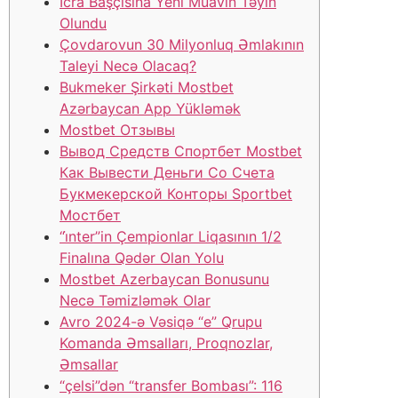
İcra Başçısına Yeni Müavin Təyin
Olundu
Çovdarovun 30 Milyonluq Əmlakının
Taleyi Necə Olacaq?
Bukmeker Şirkəti Mostbet
Azərbaycan App Yükləmək
Mostbet Отзывы
Вывод Средств Спортбет Mostbet
Как Вывести Деньги Со Счета
Букмекерской Конторы Sportbet
Мостбет
“i̇nter”in Çempionlar Liqasının 1/2
Finalına Qədər Olan Yolu
Mostbet Azerbaycan Bonusunu
Necə Təmizləmək Olar
Avro 2024-ə Vəsiqə “e” Qrupu
Komanda Əmsalları, Proqnozlar,
Əmsallar
“çelsi”dən “transfer Bombası”: 116