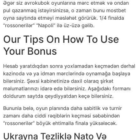
Əgər siz avrokubok oyunlarına mərc etmək və ondan
pul qazanmaq istəyirsinizsə, o zaman bunu mostbet
oyna saytında etməyi məsləhət görürük. 1/4 finalda
“rossonerilər” “Napoli” ilə üz-üzə gəlib.
Our Tips On How To Use
Your Bonus
Hesab yaratdıqdan sonra yoxlamadan keçmədən dərhal
kazinoda və ya idman mərclərində oynamağa başlaya
bilərsiniz. Şəxsi kabinetinizə daxil olaraq şirkət
məlumatlarınızı idarə edə bilərsiniz. Aşağıdakı formanı
doldurum saytda qeydiyyatdan keçə bilərsiniz.
Bununla belə, oyun planında daha sabitlik və turnir
zamanı daha ciddi rəqiblərin keçməsi səbəbindən
“rossonerilər” böyük ehtimalla finala yüksələcək.
Ukrayna Tezliklə Nato Və