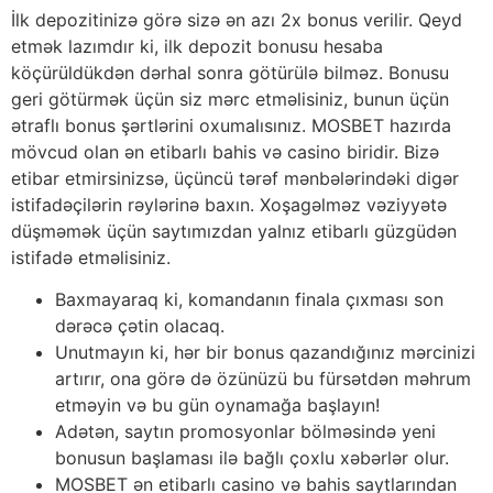
İlk depozitinizə görə sizə ən azı 2x bonus verilir. Qeyd
etmək lazımdır ki, ilk depozit bonusu hesaba
köçürüldükdən dərhal sonra götürülə bilməz. Bonusu
geri götürmək üçün siz mərc etməlisiniz, bunun üçün
ətraflı bonus şərtlərini oxumalısınız. MOSBET hazırda
mövcud olan ən etibarlı bahis və casino biridir. Bizə
etibar etmirsinizsə, üçüncü tərəf mənbələrindəki digər
istifadəçilərin rəylərinə baxın. Xoşagəlməz vəziyyətə
düşməmək üçün saytımızdan yalnız etibarlı güzgüdən
istifadə etməlisiniz.
Baxmayaraq ki, komandanın finala çıxması son
dərəcə çətin olacaq.
Unutmayın ki, hər bir bonus qazandığınız mərcinizi
artırır, ona görə də özünüzü bu fürsətdən məhrum
etməyin və bu gün oynamağa başlayın!
Adətən, saytın promosyonlar bölməsində yeni
bonusun başlaması ilə bağlı çoxlu xəbərlər olur.
MOSBET ən etibarlı casino və bahis saytlarından