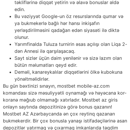
təkliflərinə diqqət yetirin və əlavə bonuslar əldə
edin.
Bu vəziyyət Google-un öz resurslarında qumar və
ya bukmekerlə bağlı hər hansı inkişafın
yerləşdirilməsini qadağan edən siyasəti ilə diktə
olunur.
Yarımfinalda Tuluza turnirin əsas açılışı olan Liqa 2-
dən Annesi ilə qarşılaşacaq.
Sayt sizlər üçün daim yenilənir və sizə lazım olan
bütün məlumatları qeyd edir.
Deməli, kanareykalılar diqqətlərini ölkə kubokuna
yönəltməlidirlər.
Bu gün bəxtinizi sınayın, mostbet mobile-az.com
komandası sizə məsuliyyətli oynamağı və həyəcana kor-
koranə məğıub olmamağı xatırladır. Mostbet az giris
onlayn saytında depozitinizə görə bonus qazanın!
Mostbet AZ Azərbaycanda ən çox reytinq qazanan
bukmekerdir. Bir çox bonusla yanaşı istifadəçilərinə asan
depozitlər yatırmaq və çıxarmaq imkanlarıda təqdim