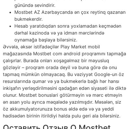
günündə sevindirir.
Mostbet AZ Azərbaycanda ən çox reytinq qazanan
bukmekerdir.
Hesab yaratdıqdan sonra yoxlamadan keçmədən
dərhal kazinoda və ya idman mərclərində
oynamağa başlaya bilərsiniz.
Əvvəla, əksər istifadəçilər Play Market mobil
mağazasında Mostbet com android proqramını tapmağa
çalışırlar. Burada onları xoşagəlməz bir məyusluq
gözləyir – proqram orada deyil və buna görə də onu
tapmaq mümkün olmayacaq. Bu vəziyyət Google-un öz
resurslarında qumar və ya bukmekerlə bağlı hər hansı
inkişafın yerləşdirilməsini qadağan edən siyasəti ilə diktə
olunur. Mostbet bonuslari götürməyin və mərc etməyin
ən asan yolu ayrıca məqalədə yazılmışdır. Məsələn, siz
öz akkumulyatorunuza bonus əldə edə və ya yeddi
hadisədən birinin itirildiyi halda pulu geri ala bilərsiniz.
Оставить Отзыв О Mostbet