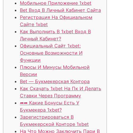
Мобильное Приложение 1xbet
Bet Вход В Личный Кабинет Сайта
Регистрация На Официальном
Сайте 1xbet
Как Выполнить В 1xbet Вход В
Личный Кабинет?
Официальный Сайт 1xbet:
Основные Возможности И
Функции
Плюсы И Минусы Мобильной
Версии
Bet — Букмекерская Контора
Как Скачать 1xbet На Пк И Делать
Ставки Через Программу
➦➦ Какие Бонусы Есть У
Букмекера 1xbet?
Зарегистрироваться В
Букмекерской Конторе 1xbet
На Что Можно Заключить Пари В