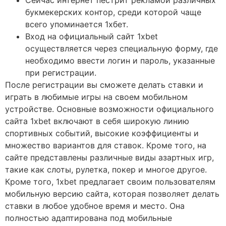
букмекерских контор, среди которой чаще
всего упоминается 1хбет.
Вход на официальный сайт 1xbet
осуществляется через специальную форму, где
необходимо ввести логин и пароль, указанные
при регистрации.
После регистрации вы сможете делать ставки и
играть в любимые игры на своем мобильном
устройстве. Основные возможности официального
сайта 1xbet включают в себя широкую линию
спортивных событий, высокие коэффициенты и
множество вариантов для ставок. Кроме того, на
сайте представлены различные виды азартных игр,
такие как слоты, рулетка, покер и многое другое.
Кроме того, 1xbet предлагает своим пользователям
мобильную версию сайта, которая позволяет делать
ставки в любое удобное время и место. Она
полностью адаптирована под мобильные