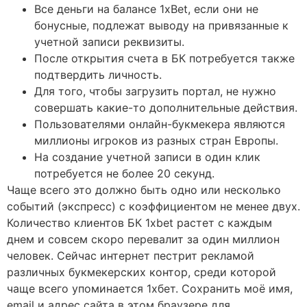
Все деньги на балансе 1xBet, если они не
бонусные, подлежат выводу на привязанные к
учетной записи реквизиты.
После открытия счета в БК потребуется также
подтвердить личность.
Для того, чтобы загрузить портал, не нужно
совершать какие-то дополнительные действия.
Пользователями онлайн-букмекера являются
миллионы игроков из разных стран Европы.
На создание учетной записи в один клик
потребуется не более 20 секунд.
Чаще всего это должно быть одно или несколько
событий (экспресс) с коэффициентом не менее двух.
Количество клиентов БК 1xbet растет с каждым
днем и совсем скоро перевалит за один миллион
человек. Сейчас интернет пестрит рекламой
различных букмекерских контор, среди которой
чаще всего упоминается 1хбет. Сохранить моё имя,
email и адрес сайта в этом браузере для