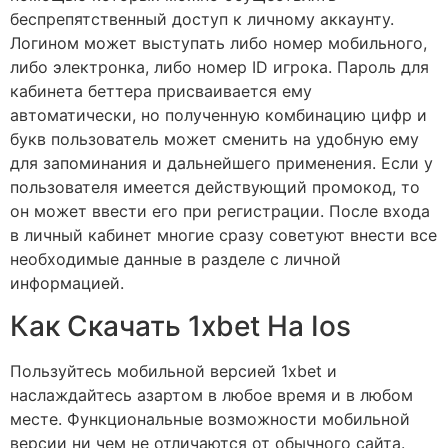
беспрепятственный доступ к личному аккаунту.
Логином может выступать либо номер мобильного,
либо электронка, либо номер ID игрока. Пароль для
кабинета беттeра присваивается ему
автоматически, но полученную комбинацию цифр и
букв пользователь может сменить на удобную ему
для запоминания и дальнейшего применения. Если у
пользователя имеется действующий промокод, то
он может ввести его при регистрации. После входа
в личный кабинет многие сразу советуют внести все
необходимые данные в разделе с личной
информацией.
Как Скачать 1xbet На Ios
Пользуйтесь мобильной версией 1xbet и
наслаждайтесь азартом в любое время и в любом
месте. Функциональные возможности мобильной
версии ни чем не отличаются от обычного сайта.