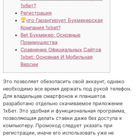
1хбет?
Регистрация
что Гарантирует Букмекерская
Компания 1xbet?
Bet Букмекер: Основные
Преимущества
Сравнение Официальных Сайтов
1xbet: Основная И Мобильная
Версии
Это позволяет обезопасить свой аккаунт, однако
необходимо все время держать под рукой телефон.
Для владельцев смартфонов и планшетов
разработано отдельно скачиваемое приложение
1хБет. Это удобная и функциональная программа,
позволяющая делать ставки даже без доступа к
компьютеру. Промокод следует указать при
регистрации, иначе его использовать уже не