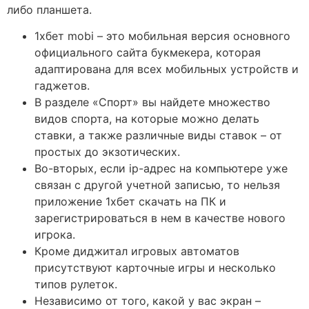
либо планшета.
1хбет mobi – это мобильная версия основного
официального сайта букмекера, которая
адаптирована для всех мобильных устройств и
гаджетов.
В разделе «Спорт» вы найдете множество
видов спорта, на которые можно делать
ставки, а также различные виды ставок – от
простых до экзотических.
Во-вторых, если ip-адрес на компьютере уже
связан с другой учетной записью, то нельзя
приложение 1хбет скачать на ПК и
зарегистрироваться в нем в качестве нового
игрока.
Кроме диджитал игровых автоматов
присутствуют карточные игры и несколько
типов рулеток.
Независимо от того, какой у вас экран –