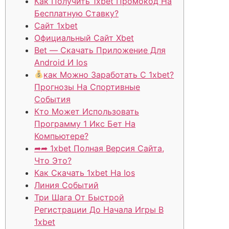
Как Получить 1xbet Промокод На
Бесплатную Ставку?
Сайт 1xbet
Официальный Сайт Xbet
Bet — Скачать Приложение Для
Android И Іos
как Можно Заработать С 1xbet?
Прогнозы На Спортивные
События
Кто Может Использовать
Программу 1 Икс Бет На
Компьютере?
➦➦ 1xbet Полная Версия Сайта,
Что Это?
Как Скачать 1xbet На Ios
Линия Событий
Три Шага От Быстрой
Регистрации До Начала Игры В
1xbet