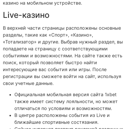
казино на мобильном устройстве.
Live-казино
В верхней части страницы расположены основные
разделы, такие как «Спорт», «Казино»,
«Тотализатор» и другие. Выбрав нужный раздел, вы
попадаете на страницу с соответствующими
событиями и возможностями. На сайте также есть
поиск, который позволяет быстро найти
интересующие вас события или игры. После
регистрации вы сможете войти на сайт, используя
свои учетные данные.
Официальная мобильная версия сайта 1xbet
также имеет систему лояльности, но может
отличаться по условиям и возможностям.
В центре расположены события из Live и
ближайшие спортивные состязания.
Сейчас интернет пестрит рекламой различных