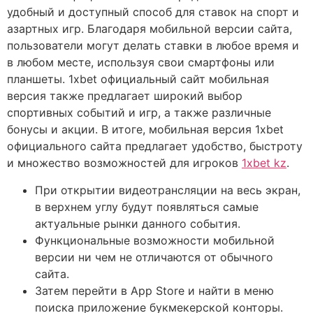
удобный и доступный способ для ставок на спорт и
азартных игр. Благодаря мобильной версии сайта,
пользователи могут делать ставки в любое время и
в любом месте, используя свои смартфоны или
планшеты. 1xbet официальный сайт мобильная
версия также предлагает широкий выбор
спортивных событий и игр, а также различные
бонусы и акции. В итоге, мобильная версия 1xbet
официального сайта предлагает удобство, быстроту
и множество возможностей для игроков
1xbet kz
.
При открытии видеотрансляции на весь экран,
в верхнем углу будут появляться самые
актуальные рынки данного события.
Функциональные возможности мобильной
версии ни чем не отличаются от обычного
сайта.
Затем перейти в App Store и найти в меню
поиска приложение букмекерской конторы.