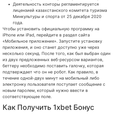
Деятельность конторы регламентируется
лицензией казахстанского комитета туризма
Минкультуры и спорта от 25 декабря 2020
года.
Чтобы установить официальную программу на
iPhone или iPad, перейдите в раздел сайта
«Мобильное приложение». Запустите установку
приложения, и оно станет доступно уже через
несколько секунд. После того, как был выбран один
из двух предложенных веб-ресурсом вариантов,
беттeру необходимо поставить галочку, которая
подтверждает что он не робот. Как правило, в
течение одной-двух минут на мобильный либо
электронку пользователя поступает сообщение с
новым паролем, который нужно ввести в
соответствующее поле.
Как Получить 1xbet Бонус