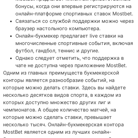
бонусы, когда они впервые регистрируются на
онлайн-платформе спортивных ставок Mostbet.
Связаться со службой поддержки можно через
браузер настольного компьютера.
Онлайн-букмекер предлагает live ставки на
многочисленные спортивные события, включая
футбол, гандбол, теннис и другие.
Однако следует отметить, что поддержка в
чате не доступна через приложение MostBet.
Одним из главных преимуществ букмекерской
конторы является разнообразие событий, на
которые можно делать ставки. Здесь вы найдете
несколько десятков видов спорта, в каждом из
которых доступно множество других лиг и
чемпионатов. А общее количество матчей, на
которые можно сделать ставки, превышает
несколько тысяч. Онлайн-букмекерская контора
MostBet является одним из лучших онлайн-