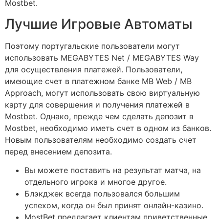
Mostbet.
Лучшие Игровые Автоматы
Поэтому португальские пользователи могут
использовать MEGABYTES Net / MEGABYTES Way
для осуществления платежей. Пользователи,
имеющие счет в платежном банке MB Web / MB
Approach, могут использовать свою виртуальную
карту для совершения и получения платежей в
Mostbet. Однако, прежде чем сделать депозит в
Mostbet, необходимо иметь счет в одном из банков.
Новым пользователям необходимо создать счет
перед внесением депозита.
Вы можете поставить на результат матча, на
отдельного игрока и многое другое.
Блэкджек всегда пользовался большим
успехом, когда он был принят онлайн-казино.
MostBet предлагает клиентам приветственные