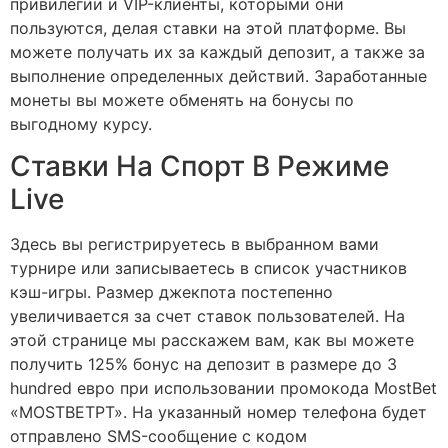
привилегии и VIP-клиенты, которыми они
пользуются, делая ставки на этой платформе. Вы
можете получать их за каждый депозит, а также за
выполнение определенных действий. Заработанные
монеты вы можете обменять на бонусы по
выгодному курсу.
Ставки На Спорт В Режиме
Live
Здесь вы регистрируетесь в выбранном вами
турнире или записываетесь в список участников
кэш-игры. Размер джекпота постепенно
увеличивается за счет ставок пользователей. На
этой странице мы расскажем вам, как вы можете
получить 125% бонус на депозит в размере до 3
hundred евро при использовании промокода MostBet
«MOSTBETPT». На указанный номер телефона будет
отправлено SMS-сообщение с кодом