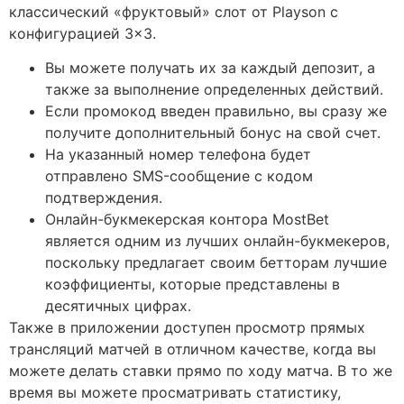
классический «фруктовый» слот от Playson с
конфигурацией 3×3.
Вы можете получать их за каждый депозит, а
также за выполнение определенных действий.
Если промокод введен правильно, вы сразу же
получите дополнительный бонус на свой счет.
На указанный номер телефона будет
отправлено SMS-сообщение с кодом
подтверждения.
Онлайн-букмекерская контора MostBet
является одним из лучших онлайн-букмекеров,
поскольку предлагает своим бетторам лучшие
коэффициенты, которые представлены в
десятичных цифрах.
Также в приложении доступен просмотр прямых
трансляций матчей в отличном качестве, когда вы
можете делать ставки прямо по ходу матча. В то же
время вы можете просматривать статистику,