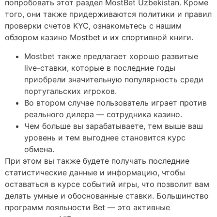
попробовать этот раздел MostBet Uzbekistan. Кроме
того, они также придерживаются политики и правил
проверки счетов KYC, ознакомьтесь с нашим
обзором казино Mostbet и их спортивной книги.
Mostbet также предлагает хорошо развитые
live-ставки, которые в последние годы
приобрели значительную популярность среди
португальских игроков.
Во втором случае пользователь играет против
реального дилера — сотрудника казино.
Чем больше вы зарабатываете, тем выше ваш
уровень и тем выгоднее становится курс
обмена.
При этом вы также будете получать последние
статистические данные и информацию, чтобы
оставаться в курсе событий игры, что позволит вам
делать умные и обоснованные ставки. Большинство
программ лояльности Bet — это активные