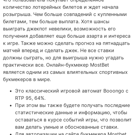
количество лотерейных билетов и ждет начала
розыгрыша. Чем больше совпадений с купленными
билетами, тем больше выплата. Хотя шансы
выиграть джекпот невелики, возможность его
получения добавляет еще больше азарта и интереса
к игре. Также можно сделать прогноз на пятнадцать
матчей вперед и сделать джек. Не все ставки
должны сыграть, но для выигрыша нужно угадать
практически все. Онлайн-букмекер MostBet
является одним из самых влиятельных спортивных
букмекеров в мире.
Это классический игровой автомат Booongo с
RTP 95, 64%.
При этом вы также будете получать последние
статистические данные и информацию, чтобы
оставаться в курсе событий игры, что позволит
вам делать умные и обоснованные ставки.
Для авторизации на сайте букмекера Mostbet