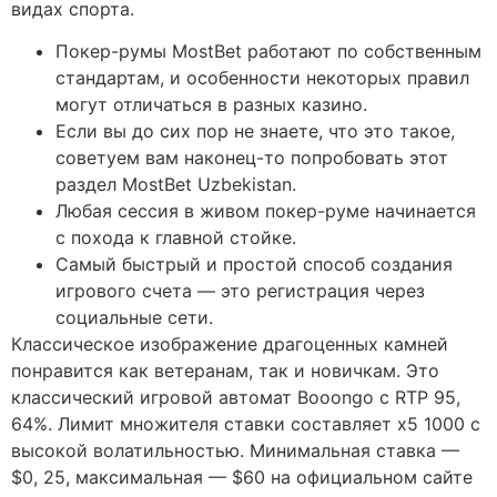
видах спорта.
Покер-румы MostBet работают по собственным
стандартам, и особенности некоторых правил
могут отличаться в разных казино.
Если вы до сих пор не знаете, что это такое,
советуем вам наконец-то попробовать этот
раздел MostBet Uzbekistan.
Любая сессия в живом покер-руме начинается
с похода к главной стойке.
Самый быстрый и простой способ создания
игрового счета — это регистрация через
социальные сети.
Классическое изображение драгоценных камней
понравится как ветеранам, так и новичкам. Это
классический игровой автомат Booongo с RTP 95,
64%. Лимит множителя ставки составляет х5 1000 с
высокой волатильностью. Минимальная ставка —
$0, 25, максимальная — $60 на официальном сайте