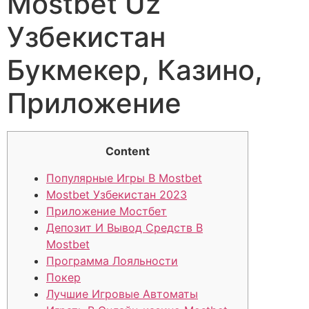
Mostbet Uz
Узбекистан
Букмекер, Казино,
Приложение
Content
Популярные Игры В Mostbet
Mostbet Узбекистан 2023
Приложение Мостбет
Депозит И Вывод Средств В
Mostbet
Программа Лояльности
Покер
Лучшие Игровые Автоматы