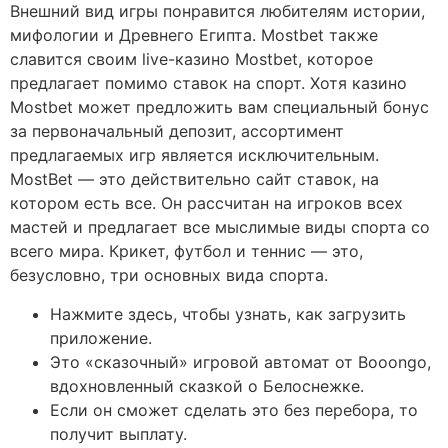
Внешний вид игры понравится любителям истории,
мифологии и Древнего Египта. Mostbet также
славится своим live-казино Mostbet, которое
предлагает помимо ставок на спорт. Хотя казино
Mostbet может предложить вам специальный бонус
за первоначальный депозит, ассортимент
предлагаемых игр является исключительным.
MostBet — это действительно сайт ставок, на
котором есть все. Он рассчитан на игроков всех
мастей и предлагает все мыслимые виды спорта со
всего мира. Крикет, футбол и теннис — это,
безусловно, три основных вида спорта.
Нажмите здесь, чтобы узнать, как загрузить
приложение.
Это «сказочный» игровой автомат от Booongo,
вдохновленный сказкой о Белоснежке.
Если он сможет сделать это без перебора, то
получит выплату.