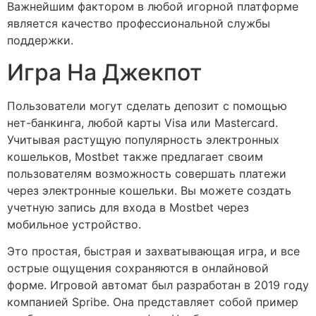
Важнейшим фактором в любой игорной платформе
является качество профессиональной службы
поддержки.
Игра На Джекпот
Пользователи могут сделать депозит с помощью
нет-банкинга, любой карты Visa или Mastercard.
Учитывая растущую популярность электронных
кошельков, Mostbet также предлагает своим
пользователям возможность совершать платежи
через электронные кошельки. Вы можете создать
учетную запись для входа в Mostbet через
мобильное устройство.
Это простая, быстрая и захватывающая игра, и все
острые ощущения сохраняются в онлайновой
форме. Игровой автомат был разработан в 2019 году
компанией Spribe. Она представляет собой пример