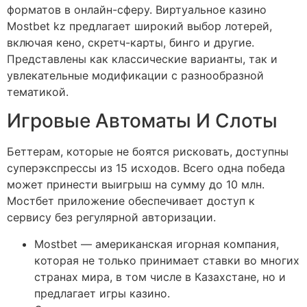
форматов в онлайн-сферу. Виртуальное казино
Mostbet kz предлагает широкий выбор лотерей,
включая кено, скретч-карты, бинго и другие.
Представлены как классические варианты, так и
увлекательные модификации с разнообразной
тематикой.
Игровые Автоматы И Слоты
Беттерам, которые не боятся рисковать, доступны
суперэкспрессы из 15 исходов. Всего одна победа
может принести выигрыш на сумму до 10 млн.
Мостбет приложение обеспечивает доступ к
сервису без регулярной авторизации.
Mostbet — американская игорная компания,
которая не только принимает ставки во многих
странах мира, в том числе в Казахстане, но и
предлагает игры казино.