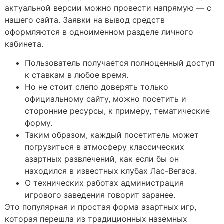
актуальной версии можно провести напрямую — с
нашего сайта. Заявки на вывод средств
оформляются в одноименном разделе личного
кабинета.
Пользователь получается полноценный доступ
к ставкам в любое время.
Но не стоит слепо доверять только
официальному сайту, можно посетить и
сторонние ресурсы, к примеру, тематические
форму.
Таким образом, каждый посетитель может
погрузиться в атмосферу классических
азартных развлечений, как если бы он
находился в известных клубах Лас-Вегаса.
О технических работах администрация
игрового заведения говорит заранее.
Это популярная и простая форма азартных игр,
которая перешла из традиционных наземных