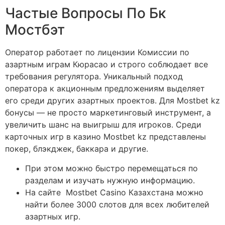
Частые Вопросы По Бк
Мостбэт
Оператор работает по лицензии Комиссии по
азартным играм Кюрасао и строго соблюдает все
требования регулятора. Уникальный подход
оператора к акционным предложениям выделяет
его среди других азартных проектов. Для Mostbet kz
бонусы — не просто маркетинговый инструмент, а
увеличить шанс на выигрыш для игроков. Среди
карточных игр в казино Mostbet kz представлены
покер, блэкджек, баккара и другие.
При этом можно быстро перемещаться по
разделам и изучать нужную информацию.
На сайте Mostbet Casino Казахстана можно
найти более 3000 слотов для всех любителей
азартных игр.