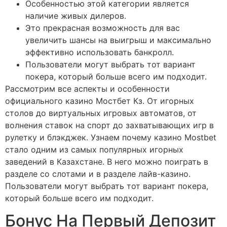
Особенностью этой категории является
наличие живых дилеров.
Это прекрасная возможность для вас
увеличить шансы на выигрыш и максимально
эффективно использовать банкролл.
Пользователи могут выбрать тот вариант
покера, который больше всего им подходит.
Рассмотрим все аспекты и особенности
официального казино Мостбет Кз. От игорных
столов до виртуальных игровых автоматов, от
волнения ставок на спорт до захватывающих игр в
рулетку и блэкджек. Узнаем почему казино Mostbet
стало одним из самых популярных игорных
заведений в Казахстане. В него можно поиграть в
разделе со слотами и в разделе лайв-казино.
Пользователи могут выбрать тот вариант покера,
который больше всего им подходит.
Бонус На Первый Депозит