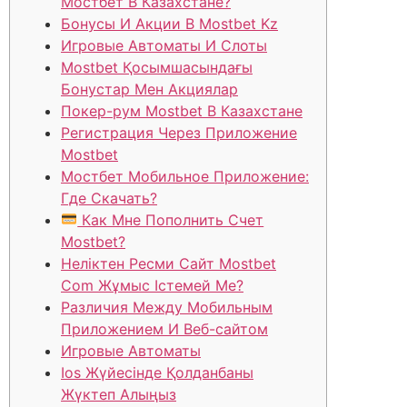
Мостбет В Казахстане?
Бонусы И Акции В Mostbet Kz
Игровые Автоматы И Слоты
Mostbet Қосымшасындағы
Бонустар Мен Акциялар
Покер-рум Mostbet В Казахстане
Регистрация Через Приложение
Mostbet
Мостбет Мобильное Приложение:
Где Скачать?
Как Мне Пополнить Счет
Mostbet?
Неліктен Ресми Сайт Mostbet
Com Жұмыс Істемей Ме?
Различия Между Мобильным
Приложением И Веб-сайтом
Игровые Автоматы
Ios Жүйесінде Қолданбаны
Жүктеп Алыңыз