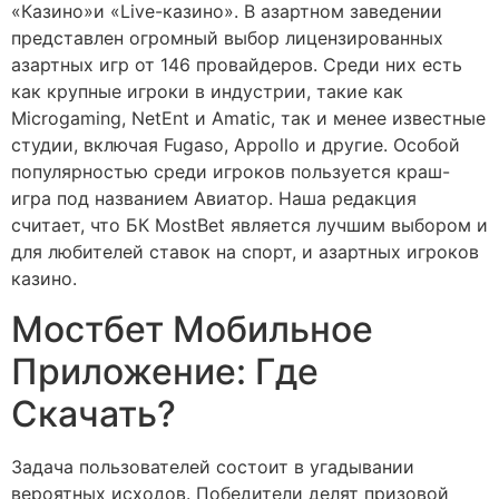
«Казино»и «Live-казино». В азартном заведении
представлен огромный выбор лицензированных
азартных игр от 146 провайдеров. Среди них есть
как крупные игроки в индустрии, такие как
Microgaming, NetEnt и Amatic, так и менее известные
студии, включая Fugaso, Appollo и другие. Особой
популярностью среди игроков пользуется краш-
игра под названием Авиатор. Наша редакция
считает, что БК MostBet является лучшим выбором и
для любителей ставок на спорт, и азартных игроков
казино.
Мостбет Мобильное
Приложение: Где
Скачать?
Задача пользователей состоит в угадывании
вероятных исходов. Победители делят призовой