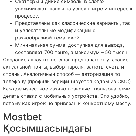
Скаттеры и дикие символы в слотах
увеличивают шансы на успех в игре и интерес к
процессу.
Представлены как классические варианты, так
и увлекательные модификации с
разнообразной тематикой.
Минимальная сумма, доступная для вывода,
составляет 700 тенге, а максимум – 50 тысяч.
Создание аккаунта по email предполагает указание
актуальной почты, выбор пароля, валюты счета и
страны. Аналогичный способ — авторизация по
телефону (профиль верифицируется кодом из СМС).
Каждое известное казино позволяет пользователям
делать ставки с мобильных устройств. Это удобно,
потому как игрок не привязан к конкретному месту.
Mostbet
Қосымшасындағы