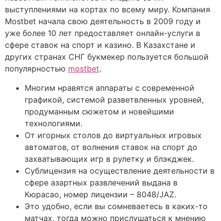
выступлениями на кортах по всему миру. Компания
Mostbet начала свою деятельность в 2009 году и
уже более 10 лет предоставляет онлайн-услуги в
сфере ставок на спорт и казино. В Казахстане и
других странах СНГ букмекер пользуется большой
популярностью
mostbet
.
Многим нравятся аппараты с современной
графикой, системой разветвленных уровней,
продуманным сюжетом и новейшими
технологиями.
От игорных столов до виртуальных игровых
автоматов, от волнения ставок на спорт до
захватывающих игр в рулетку и блэкджек.
Сублицензия на осуществление деятельности в
сфере азартных развлечений выдана в
Кюрасао, номер лицензии – 8048/JAZ.
Это удобно, если вы сомневаетесь в каких-то
матчах, тогда можно прислушаться к мнению