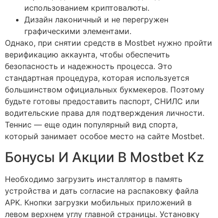
использованием криптовалюты.
Дизайн лаконичный и не перегружен
графическими элементами.
Однако, при снятии средств в Mostbet нужно пройти
верификацию аккаунта, чтобы обеспечить
безопасность и надежность процесса. Это
стандартная процедура, которая используется
большинством официальных букмекеров. Поэтому
будьте готовы предоставить паспорт, СНИЛС или
водительские права для подтверждения личности.
Теннис — еще один популярный вид спорта,
который занимает особое место на сайте Mostbet.
Бонусы И Акции В Mostbet Kz
Необходимо загрузить инсталлятор в память
устройства и дать согласие на распаковку файла
APK. Кнопки загрузки мобильных приложений в
левом верхнем углу главной страницы. Установку