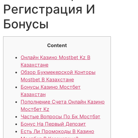
Регистрация И
Бонусы
Content
Онлайн Казино Mostbet Kz В
Казахстане
Обзор Букмекерской Конторы
Mostbet В Казахстане
Бонусы Казино Мостбет
Казахстан
Пополнение Счета Онлайн Казино
Мостбет Kz
Частые Вопросы По Бк Мостбэт
Бонус На Первый Депозит
Есть Ли Промокоды В Казино