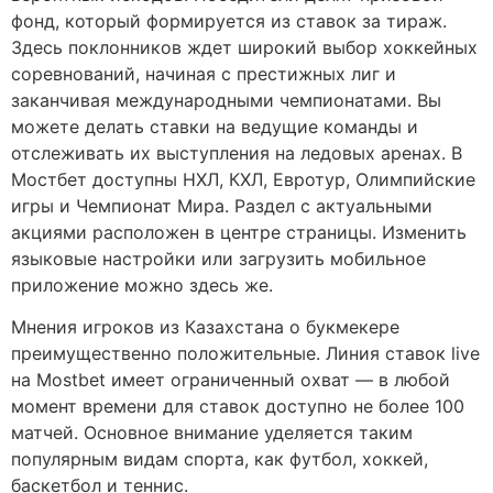
фонд, который формируется из ставок за тираж.
Здесь поклонников ждет широкий выбор хоккейных
соревнований, начиная с престижных лиг и
заканчивая международными чемпионатами. Вы
можете делать ставки на ведущие команды и
отслеживать их выступления на ледовых аренах. В
Мостбет доступны НХЛ, КХЛ, Евротур, Олимпийские
игры и Чемпионат Мира. Раздел с актуальными
акциями расположен в центре страницы. Изменить
языковые настройки или загрузить мобильное
приложение можно здесь же.
Мнения игроков из Казахстана о букмекере
преимущественно положительные. Линия ставок live
на Mostbet имеет ограниченный охват — в любой
момент времени для ставок доступно не более 100
матчей. Основное внимание уделяется таким
популярным видам спорта, как футбол, хоккей,
баскетбол и теннис.