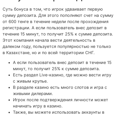
Суть бонуса в том, что игрок удваивает первую
сумму депозита. Для этого пополняют счет на сумму
от 600 тенге в течение недели после прохождения
регистрации. А если пользователь внес депозит в
течение 15 минут, то получит 25% к сумме депозита.
Этот компания начала вести деятельность в
далеком году, пользуется популярностью не только
в Казахстане, но и по всей территории СНГ.
А если пользователь внес депозит в течение 15
минут, то получит 25% к сумме депозита.
Есть раздел Live-казино, где можно вести игру
с живым крупье.
В разделе казино есть много слотов и игра с
живыми дилерами.
Игрок после подтверждения личности может
начинать игру в казино.
Также, вы можете использовать аккаунты в