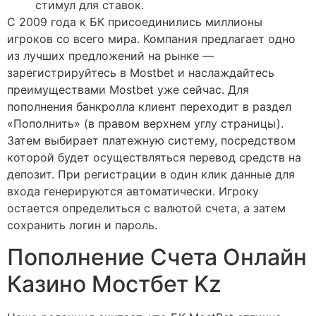
стимул для ставок.
С 2009 года к БК присоединились миллионы
игроков со всего мира. Компания предлагает одно
из лучших предложений на рынке —
зарегистрируйтесь в Mostbet и наслаждайтесь
преимуществами Mostbet уже сейчас. Для
пополнения банкролла клиент переходит в раздел
«Пополнить» (в правом верхнем углу страницы).
Затем выбирает платежную систему, посредством
которой будет осуществляться перевод средств на
депозит. При регистрации в один клик данные для
входа генерируются автоматически. Игроку
остается определиться с валютой счета, а затем
сохранить логин и пароль.
Пополнение Счета Онлайн
Казино Мостбет Kz