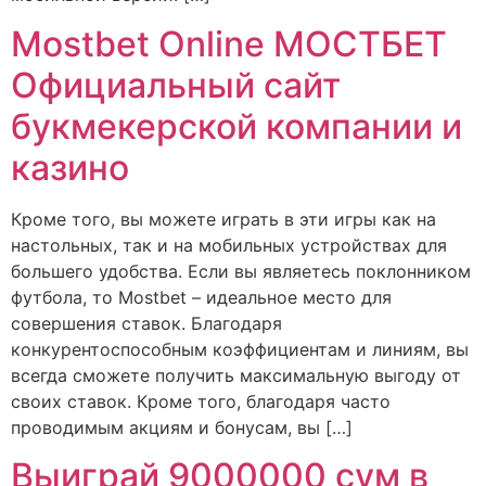
Mostbet Online МОСТБЕТ
Официальный сайт
букмекерской компании и
казино
Кроме того, вы можете играть в эти игры как на
настольных, так и на мобильных устройствах для
большего удобства. Если вы являетесь поклонником
футбола, то Mostbet – идеальное место для
совершения ставок. Благодаря
конкурентоспособным коэффициентам и линиям, вы
всегда сможете получить максимальную выгоду от
своих ставок. Кроме того, благодаря часто
проводимым акциям и бонусам, вы […]
Выиграй 9000000 сум в