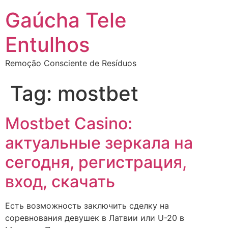
Gaúcha Tele
Entulhos
Remoção Consciente de Resíduos
Tag:
mostbet
Mostbet Casino:
актуальные зеркала на
сегодня, регистрация,
вход, скачать
Есть возможность заключить сделку на
соревнования девушек в Латвии или U-20 в