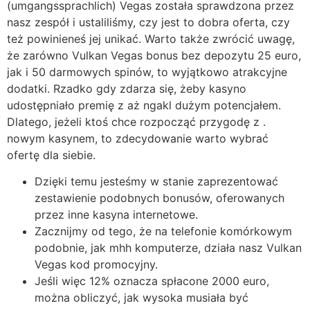
(umgangssprachlich) Vegas została sprawdzona przez
nasz zespół i ustaliliśmy, czy jest to dobra oferta, czy
też powinieneś jej unikać. Warto także zwrócić uwagę,
że zarówno Vulkan Vegas bonus bez depozytu 25 euro,
jak i 50 darmowych spinów, to wyjątkowo atrakcyjne
dodatki. Rzadko gdy zdarza się, żeby kasyno
udostępniało premię z aż ngakl dużym potencjałem.
Dlatego, jeżeli ktoś chce rozpocząć przygodę z .
nowym kasynem, to zdecydowanie warto wybrać
ofertę dla siebie.
Dzięki temu jesteśmy w stanie zaprezentować
zestawienie podobnych bonusów, oferowanych
przez inne kasyna internetowe.
Zacznijmy od tego, że na telefonie komórkowym
podobnie, jak mhh komputerze, działa nasz Vulkan
Vegas kod promocyjny.
Jeśli więc 12% oznacza spłacone 2000 euro,
można obliczyć, jak wysoka musiała być