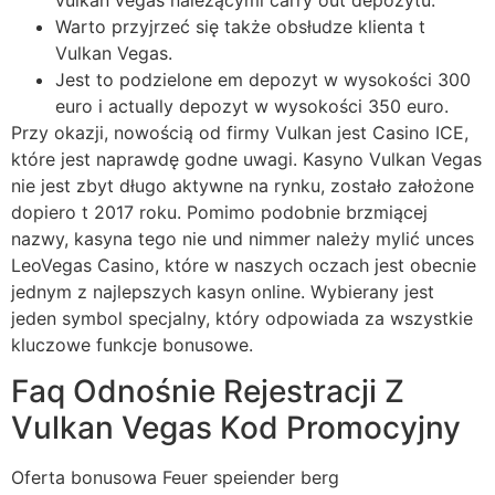
Warto przyjrzeć się także obsłudze klienta t
Vulkan Vegas.
Jest to podzielone em depozyt w wysokości 300
euro i actually depozyt w wysokości 350 euro.
Przy okazji, nowością od firmy Vulkan jest Casino ICE,
które jest naprawdę godne uwagi. Kasyno Vulkan Vegas
nie jest zbyt długo aktywne na rynku, zostało założone
dopiero t 2017 roku. Pomimo podobnie brzmiącej
nazwy, kasyna tego nie und nimmer należy mylić unces
LeoVegas Casino, które w naszych oczach jest obecnie
jednym z najlepszych kasyn online. Wybierany jest
jeden symbol specjalny, który odpowiada za wszystkie
kluczowe funkcje bonusowe.
Faq Odnośnie Rejestracji Z
Vulkan Vegas Kod Promocyjny
Oferta bonusowa Feuer speiender berg