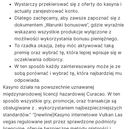
Wystarczy przekierować się z oferty do kasyna i
actually zarejestrować konto.
Dlatego zachęcamy, aby zawsze zapoznać się z
dokumentem „Warunki bonusowe”, gdzie wyraźnie
wskazano wszystkie produkcje wyłączone z
możliwości wykorzystania bonusu pieniężnego.
To rzadka okazja, żeby móc aktywować taką
premię oraz wybrać tę, która lepiej wpisuje się w
oczekiwania odbiorcy.
W ten sposób każdy zainteresowany może je ze
sobą porównać i wybrać tę, która najbardziej mu
odpowiada.
Kasyno działa na powszechnie uznawanej
międzynarodowej licencji hazardowej Curacao. W ten
sposób wszystkie gry, promocje, oraz transakcje są
obsługiwane z . wykorzystaniem najbezpieczniejszych
standardów.” “[newline]Kasyno internetowe Vulkan Las
vegas regulowane jest przez sprawdzone podmioty
licencyjne, oferuje bezpieczne metody płatności i