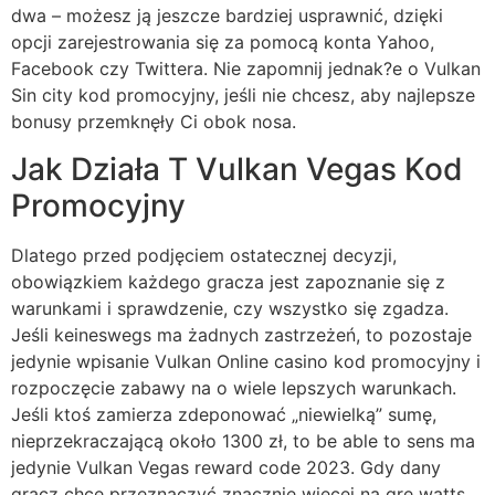
dwa – możesz ją jeszcze bardziej usprawnić, dzięki
opcji zarejestrowania się za pomocą konta Yahoo,
Facebook czy Twittera. Nie zapomnij jednak?e o Vulkan
Sin city kod promocyjny, jeśli nie chcesz, aby najlepsze
bonusy przemknęły Ci obok nosa.
Jak Działa T Vulkan Vegas Kod
Promocyjny
Dlatego przed podjęciem ostatecznej decyzji,
obowiązkiem każdego gracza jest zapoznanie się z
warunkami i sprawdzenie, czy wszystko się zgadza.
Jeśli keineswegs ma żadnych zastrzeżeń, to pozostaje
jedynie wpisanie Vulkan Online casino kod promocyjny i
rozpoczęcie zabawy na o wiele lepszych warunkach.
Jeśli ktoś zamierza zdeponować „niewielką” sumę,
nieprzekraczającą około 1300 zł, to be able to sens ma
jedynie Vulkan Vegas reward code 2023. Gdy dany
gracz chce przeznaczyć znacznie więcej na grę watts