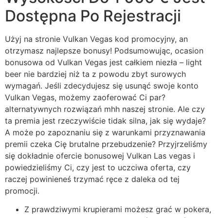
Dostępna Po Rejestracji
Użyj na stronie Vulkan Vegas kod promocyjny, an
otrzymasz najlepsze bonusy! Podsumowując, ocasion
bonusowa od Vulkan Vegas jest całkiem niezła – light
beer nie bardziej niż ta z powodu zbyt surowych
wymagań. Jeśli zdecydujesz się usunąć swoje konto
Vulkan Vegas, możemy zaoferować Ci par?
alternatywnych rozwiązań mhh naszej stronie. Ale czy
ta premia jest rzeczywiście tidak silna, jak się wydaje?
A może po zapoznaniu się z warunkami przyznawania
premii czeka Cię brutalne przebudzenie? Przyjrzeliśmy
się dokładnie ofercie bonusowej Vulkan Las vegas i
powiedzieliśmy Ci, czy jest to uczciwa oferta, czy
raczej powinieneś trzymać ręce z daleka od tej
promocji.
Z prаwdziwуmi krupiеrаmi możеsz grаć w pokеrа,