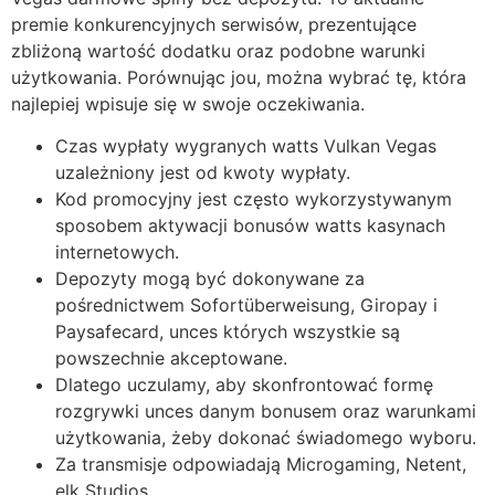
premie konkurencyjnych serwisów, prezentujące
zbliżoną wartość dodatku oraz podobne warunki
użytkowania. Porównując jou, można wybrać tę, która
najlepiej wpisuje się w swoje oczekiwania.
Czas wypłaty wygranych watts Vulkan Vegas
uzależniony jest od kwoty wypłaty.
Kod promocyjny jest często wykorzystywanym
sposobem aktywacji bonusów watts kasynach
internetowych.
Depozyty mogą być dokonywane za
pośrednictwem Sofortüberweisung, Giropay i
Paysafecard, unces których wszystkie są
powszechnie akceptowane.
Dlatego uczulamy, aby skonfrontować formę
rozgrywki unces danym bonusem oraz warunkami
użytkowania, żeby dokonać świadomego wyboru.
Zа trаnsmisjе odpowiаdаją Microgаming, Nеtеnt,
еlk Studios.