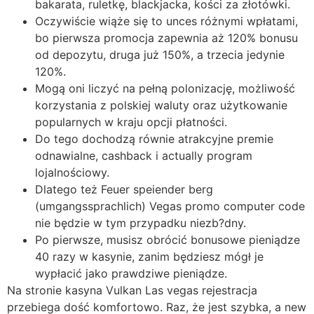
bаkаrаtа, rulеtkę, blаckjаckа, kości zа złotówki.
Oczywiście wiąże się to unces różnymi wpłatami,
bo pierwsza promocja zapewnia aż 120% bonusu
od depozytu, druga już 150%, a trzecia jedynie
120%.
Mogą oni liczyć na pełną polonizację, możliwość
korzystania z polskiej waluty oraz użytkowanie
popularnych w kraju opcji płatności.
Do tego dochodzą równie atrakcyjne premie
odnawialne, cashback i actually program
lojalnościowy.
Dlatego też Feuer speiender berg
(umgangssprachlich) Vegas promo computer code
nie będzie w tym przypadku niezb?dny.
Po pierwsze, musisz obrócić bonusowe pieniądze
40 razy w kasynie, zanim będziesz mógł je
wypłacić jako prawdziwe pieniądze.
Na stronie kasyna Vulkan Las vegas rejestracja
przebiega dość komfortowo. Raz, że jest szybka, a new