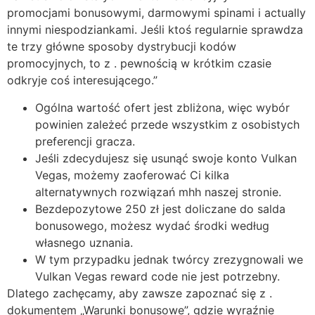
promocjami bonusowymi, darmowymi spinami i actually
innymi niespodziankami. Jeśli ktoś regularnie sprawdza
te trzy główne sposoby dystrybucji kodów
promocyjnych, to z . pewnością w krótkim czasie
odkryje coś interesującego.”
Ogólna wartość ofert jest zbliżona, więc wybór
powinien zależeć przede wszystkim z osobistych
preferencji gracza.
Jeśli zdecydujesz się usunąć swoje konto Vulkan
Vegas, możemy zaoferować Ci kilka
alternatywnych rozwiązań mhh naszej stronie.
Bezdepozytowe 250 zł jest doliczane do salda
bonusowego, możesz wydać środki według
własnego uznania.
W tym przypadku jednak twórcy zrezygnowali we
Vulkan Vegas reward code nie jest potrzebny.
Dlatego zachęcamy, aby zawsze zapoznać się z .
dokumentem „Warunki bonusowe”, gdzie wyraźnie