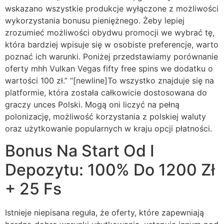
wskazano wszystkie produkcje wyłączone z możliwości
wykorzystania bonusu pieniężnego. Żeby lepiej
zrozumieć możliwości obydwu promocji we wybrać tę,
która bardziej wpisuje się w osobiste preferencje, warto
poznać ich warunki. Poniżej przedstawiamy porównanie
oferty mhh Vulkan Vegas fifty free spins we dodatku o
wartości 100 zł.” “[newline]To wszystko znajduje się na
platformie, która została całkowicie dostosowana do
graczy unces Polski. Mogą oni liczyć na pełną
polonizację, możliwość korzystania z polskiej waluty
oraz użytkowanie popularnych w kraju opcji płatności.
Bonus Na Start Od I
Depozytu: 100% Do 1200 Zł
+ 25 Fs
Istnieje niepisana reguła, że oferty, które zapewniają