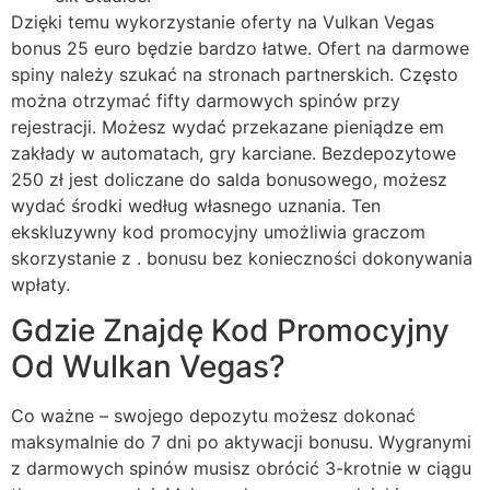
Dzięki temu wykorzystanie oferty na Vulkan Vegas
bonus 25 euro będzie bardzo łatwe. Ofert na darmowe
spiny należy szukać na stronach partnerskich. Często
można otrzymać fifty darmowych spinów przy
rejestracji. Możesz wydać przekazane pieniądze em
zakłady w automatach, gry karciane. Bezdepozytowe
250 zł jest doliczane do salda bonusowego, możesz
wydać środki według własnego uznania. Ten
ekskluzywny kod promocyjny umożliwia graczom
skorzystanie z . bonusu bez konieczności dokonywania
wpłaty.
Gdzie Znajdę Kod Promocyjny
Od Wulkan Vegas?
Co ważne – swojego depozytu możesz dokonać
maksymalnie do 7 dni po aktywacji bonusu. Wygranymi
z darmowych spinów musisz obrócić 3-krotnie w ciągu