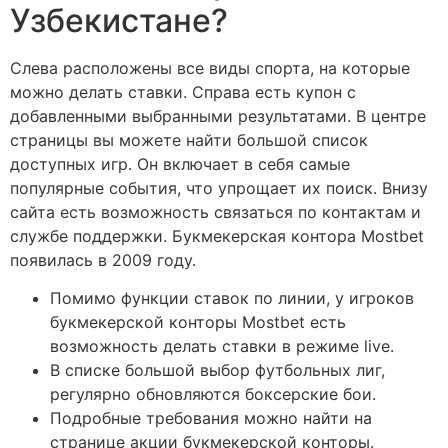
Узбекистане?
Слева расположены все виды спорта, на которые
можно делать ставки. Справа есть купон с
добавленными выбранными результатами. В центре
страницы вы можете найти большой список
доступных игр. Он включает в себя самые
популярные события, что упрощает их поиск. Внизу
сайта есть возможность связаться по контактам и
службе поддержки. Букмекерская контора Mostbet
появилась в 2009 году.
Помимо функции ставок по линии, у игроков
букмекерской конторы Mostbet есть
возможность делать ставки в режиме live.
В списке большой выбор футбольных лиг,
регулярно обновляются боксерские бои.
Подробные требования можно найти на
странице акции букмекерской конторы.