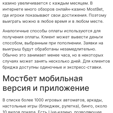
казино увеличивается с каждым месяцем. В
интернете много обзоров онлайн-казино MostBet,
где игроки показывают свои достижения. Поэтому
выиграть можно в любое время и в любом месте.
Аналогичные способы оплаты используются для
получения оплаты. Клиент может вывести деньги
способом, выбранным при пополнении. Заявки на
выигрыш будут обработаны незамедлительно.
Обычно это занимает менее часа, но в некоторых
случаях может занять несколько дней. Для клиентов
бриджа доступны одиночные и экспресс-ставки.
Мостбет мобильная
версия и приложение
В списке более 1000 игровых автоматов, аркады,
настольные игры (блэкджек, рулетка), бинго, около
10 видов покера. Есть Live-казино, позволяющее