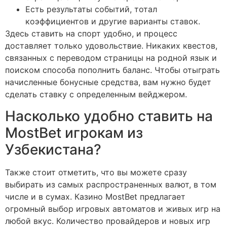
Есть результаты событий, тотал
коэффициентов и другие варианты ставок.
Здесь ставить на спорт удобно, и процесс
доставляет только удовольствие. Никаких квестов,
связанных с переводом страницы на родной язык и
поиском способа пополнить баланс. Чтобы отыграть
начисленные бонусные средства, вам нужно будет
сделать ставку с определенным вейджером.
Насколько удобно ставить на
MostBet игрокам из
Узбекистана?
Также стоит отметить, что вы можете сразу
выбирать из самых распространенных валют, в том
числе и в сумах. Казино MostBet предлагает
огромный выбор игровых автоматов и живых игр на
любой вкус. Количество провайдеров и новых игр