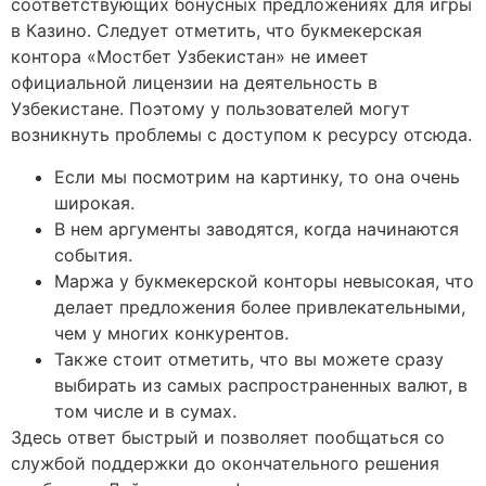
соответствующих бонусных предложениях для игры
в Казино. Следует отметить, что букмекерская
контора «Мостбет Узбекистан» не имеет
официальной лицензии на деятельность в
Узбекистане. Поэтому у пользователей могут
возникнуть проблемы с доступом к ресурсу отсюда.
Если мы посмотрим на картинку, то она очень
широкая.
В нем аргументы заводятся, когда начинаются
события.
Маржа у букмекерской конторы невысокая, что
делает предложения более привлекательными,
чем у многих конкурентов.
Также стоит отметить, что вы можете сразу
выбирать из самых распространенных валют, в
том числе и в сумах.
Здесь ответ быстрый и позволяет пообщаться со
службой поддержки до окончательного решения